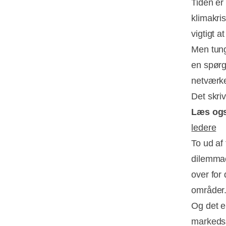
Tiden er
klimakri
vigtigt 
Men tung
en spørg
netværke
Det skri
Læs og
ledere
To ud af 
dilemmae
over for
områder
Og det e
markedss