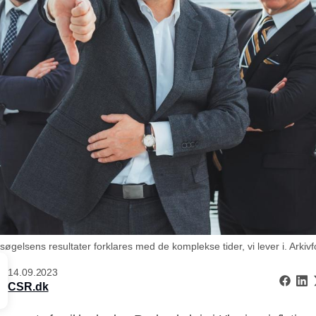
gelsens resultater forklares med de komplekse tider, vi lever i. Arkivfo
14.09.2023
CSR.dk