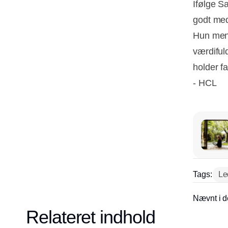
Ifølge S
godt med
Hun mene
værdiful
holder f
- HCL
Tags:
Le
Nævnt i d
Relateret indhold