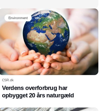
Environment
CSR.dk
Verdens overforbrug har
opbygget 20 års naturgæld