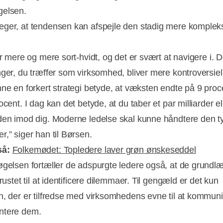
gelsen.
ger, at tendensen kan afspejle den stadig mere komplekse
er mere og mere sort-hvidt, og det er svært at navigere i. 
nger, du træffer som virksomhed, bliver mere kontroversiell
nne en forkert strategi betyde, at væksten endte på 9 proc
ocent. I dag kan det betyde, at du taber et par milliarder el
den imod dig. Moderne ledelse skal kunne håndtere den t
r,” siger han til Børsen.
så:
Folkemødet: Topledere laver grøn ønskeseddel
øgelsen fortæller de adspurgte ledere også, at de grund
 rustet til at identificere dilemmaer. Til gengæld er det kun
n, der er tilfredse med virksomhedens evne til at kommun
ntere dem.