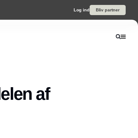
Log ind
Bliv partner
elen af