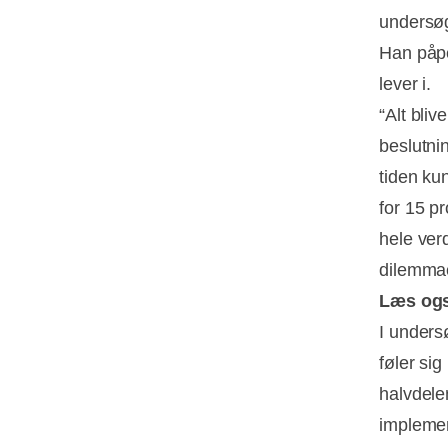
undersø
Han påpe
lever i.
“Alt bliv
beslutni
tiden ku
for 15 pr
hele ver
dilemmae
Læs og
I unders
føler sig
halvdele
impleme