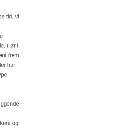
 tid, vi
De
e. Før i
ent frem
ler har
ype
læggende
ikere og