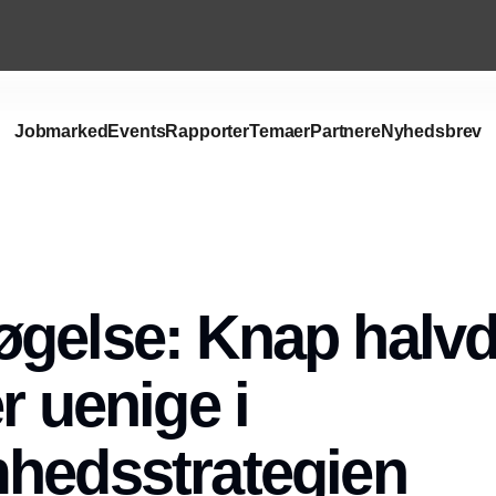
Jobmarked
Events
Rapporter
Temaer
Partnere
Nyhedsbrev
Annonce
gelse: Knap halvd
r uenige i
hedsstrategien