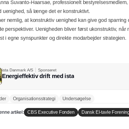
anna Suvanto-Haarsae, professionelt bestyrelsesmedlem, 
 uenighed, så længe det er konstruktivt.
r nemlig, at konstruktiv uenighed kan give god sparring 
de perspektiver. Uenigheden bliver først ukonstruktiv, når 
ast i egne synspunkter og direkte modarbejder strategien.
ista Danmark A/S
Sponseret
Energieffektiv drift med ista
der
Organisationsstrategi
Undersøgelse
enne artikel:
CBS Executive Fonden
Dansk El-tavle Forenin
Annonce