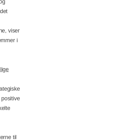
 og
 det
e, viser
emmer i
lige
rategiske
positive
kelte
rne til