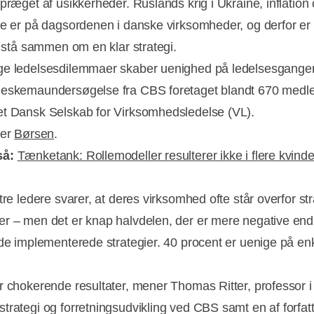
 præget af usikkerheder. Ruslands krig i Ukraine, inflation
se er på dagsordenen i danske virksomheder, og derfor er
at stå sammen om en klar strategi.
e ledelsesdilemmaer skaber uenighed på ledelsesgangen
eskemaundersøgelse fra CBS foretaget blandt 670 medl
t Dansk Selskab for Virksomhedsledelse (VL).
ver
Børsen
.
så:
Tænketank: Rollemodeller resulterer ikke i flere kvinde
Annonce
tre ledere svarer, at deres virksomhed ofte står overfor st
r – men det er knap halvdelen, der er mere negative end 
 de implementerede strategier. 40 procent er uenige på en
.
r chokerende resultater, mener Thomas Ritter, professor i
trategi og forretningsudvikling ved CBS samt en af forfatte