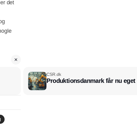
er det
og
nogle
CSR.dk
Produktionsdanmark får nu eget
g