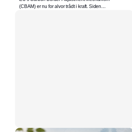
(CBAM) er nu for alvor trådt i kraft. Siden
januar 2026 er ordningen ikke længere kun
noget, man skal indberette til – den koster nu
rigtige penge.