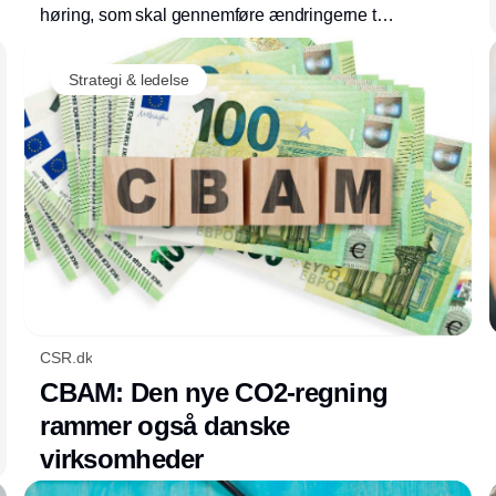
høring, som skal gennemføre ændringerne til
CSRD i dansk ret. Få overblik over de
vigtigste ændringer og den videre proces.
Strategi & ledelse
CSR.dk
CBAM: Den nye CO2-regning
rammer også danske
virksomheder