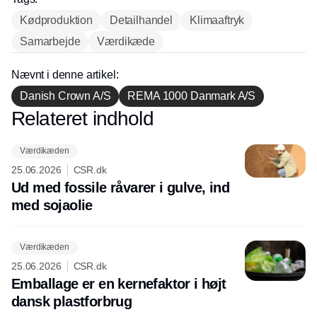
Kødproduktion
Detailhandel
Klimaaftryk
Samarbejde
Værdikæde
Nævnt i denne artikel:
Danish Crown A/S
REMA 1000 Danmark A/S
Relateret indhold
Annonce
Værdikæden
25.06.2026
CSR.dk
Ud med fossile råvarer i gulve, ind
med sojaolie
Værdikæden
25.06.2026
CSR.dk
Emballage er en kernefaktor i højt
dansk plastforbrug