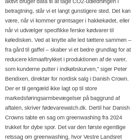
aktivt bruger data til at tage CO2-udledningen i
betragtning, står vi et langt gunstigere sted. Det kan
være, når vi kommer grøntsager i hakkekødet, eller
når vi udvælger specifikke ferske kødvarer til
køledisken. Ved at knytte alle led tættere sammen –
fra gård til gaffel – skaber vi et bedre grundlag for at
reducere klimaaftrykket i produktionen af de varer,
som kunderne putter i indkøbskurven,” siger Peter
Bendixen, direktør for nordisk salg i Danish Crown.
Der er til gengæld ikke lagt op til store
markedsføringsarmbevægelser på baggrund af
aftalen, skriver fødevarewatch.dk. Dertil har Danish
Crowns tabte en sag om greenwashing fra 2024
trukket for dybe spor. Det var den første egentlige
retssag om greenwashing, hvor Vestre Landsret