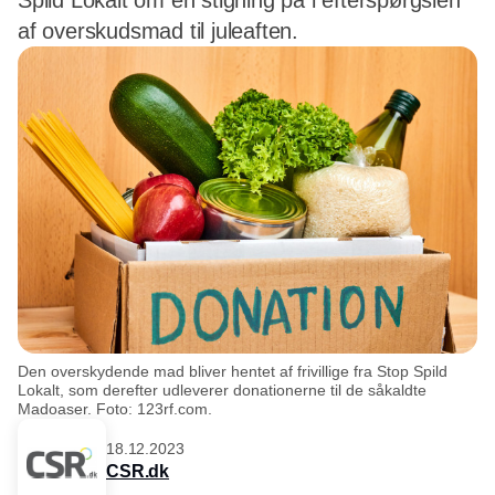
Spild Lokalt om en stigning på i efterspørgslen
af overskudsmad til juleaften.
Den overskydende mad bliver hentet af frivillige fra Stop Spild
Lokalt, som derefter udleverer donationerne til de såkaldte
Madoaser. Foto: 123rf.com.
18.12.2023
CSR.dk