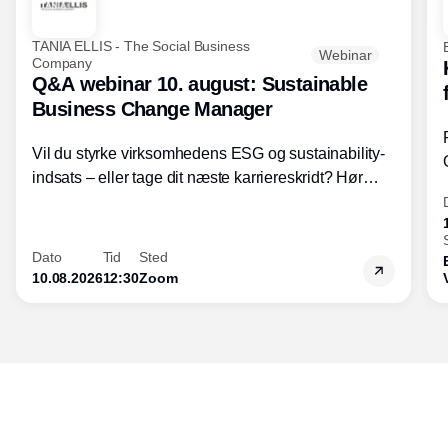
TANIA ELLIS - The Social Business
Webinar
Company
Q&A webinar 10. august: Sustainable
Business Change Manager
Vil du styrke virksomhedens ESG og sustainability-
indsats – eller tage dit næste karriereskridt? Hør
hvordan den praktiske SBCM-uddannelse med
certificering giver dig viden og handlekompetencer
inden for bæredygtig forretningsudvikling - så du
Dato
Tid
Sted
skaber værdi for både samfund og bundlinje.
10.08.2026
12:30
Zoom