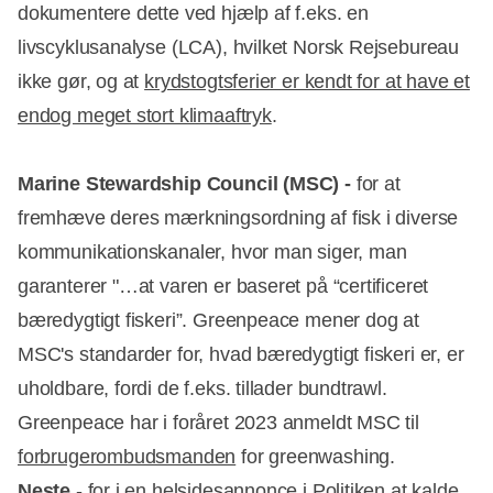
dokumentere dette ved hjælp af f.eks. en
livscyklusanalyse (LCA), hvilket Norsk Rejsebureau
ikke gør, og at
krydstogtsferier er kendt for at have et
endog meget stort klimaaftryk
.
Marine Stewardship Council (MSC) -
for at
fremhæve deres mærkningsordning af fisk i diverse
kommunikationskanaler, hvor man siger, man
garanterer "…at varen er baseret på “certificeret
bæredygtigt fiskeri”. Greenpeace mener dog at
MSC's standarder for, hvad bæredygtigt fiskeri er, er
uholdbare, fordi de f.eks. tillader bundtrawl.
Greenpeace har i foråret 2023 anmeldt MSC til
forbrugerombudsmanden
for greenwashing.
Neste
- for i en helsidesannonce i Politiken at kalde