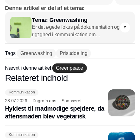
Denne artikel er del af et tema:
Tema: Greenwashing
Er det øgede fokus på dokumentation og
rigtighed i kommunikation om
bæredygtige tiltag nødvendigt eller
ærgerligt? Giver det bedre information til
Tags:
Greenwashing
Prisuddeling
forbrugere eller bare mere stille
virksomheder?
CSR.dk
spørger
Nævnt i denne artikel:
Greenpeace
eksperter og rådgivere.
Relateret indhold
Annonce
Kommunikation
28.07.2026
Dagrofa aps
Sponseret
Hyldest til madmodige spejdere, da
aftensmaden blev vegetarisk
Kommunikation