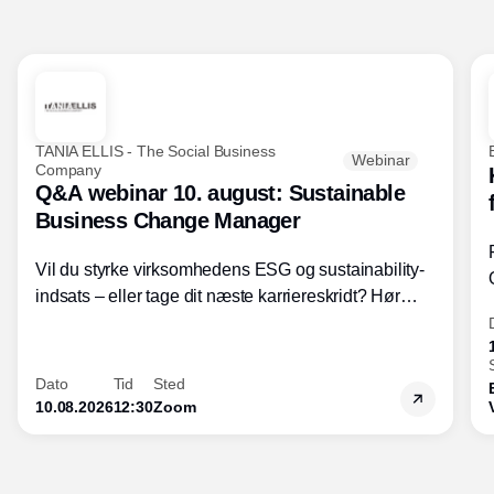
TANIA ELLIS - The Social Business
Webinar
Company
Q&A webinar 10. august: Sustainable
Business Change Manager
Vil du styrke virksomhedens ESG og sustainability-
indsats – eller tage dit næste karriereskridt? Hør
hvordan den praktiske SBCM-uddannelse med
certificering giver dig viden og handlekompetencer
inden for bæredygtig forretningsudvikling - så du
Dato
Tid
Sted
skaber værdi for både samfund og bundlinje.
10.08.2026
12:30
Zoom