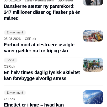
06.08.2026
Dansk Retursystem
Sponseret
Danskerne sætter ny pantrekord:
247 millioner dåser og flasker på én
måned
Environment
05.08.2026
CSR.dk
Forbud mod at destruere usolgte
varer gælder nu for tøj og sko
Social
CSR.dk
En halv times daglig fysisk aktivitet
kan forebygge alvorlig stress
Environment
CSR.dk
Elnettet er i knæ – hvad kan