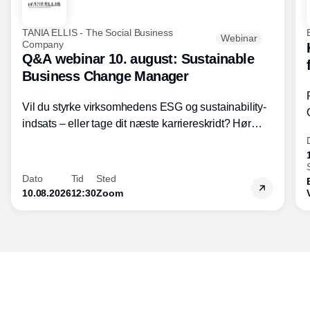
TANIA ELLIS - The Social Business
Webinar
Company
Q&A webinar 10. august: Sustainable
Business Change Manager
Vil du styrke virksomhedens ESG og sustainability-
indsats – eller tage dit næste karriereskridt? Hør
hvordan den praktiske SBCM-uddannelse med
certificering giver dig viden og handlekompetencer
inden for bæredygtig forretningsudvikling - så du
Dato
Tid
Sted
skaber værdi for både samfund og bundlinje.
10.08.2026
12:30
Zoom