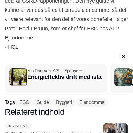
dele af CSRD-rapporteringen. Den nye guide vil
kunne anvendes på certificerede ejendomme, så det
vil være relevant for den del af vores portefølje,” siger
Peter Hebin Bruun, som er chef for ESG hos ATP
Ejendomme.
- HCL
ista Danmark A/S
Sponseret
Energieffektiv drift med ista
Tags:
ESG
Guide
Byggeri
Ejendomme
Relateret indhold
Annonce
Environment