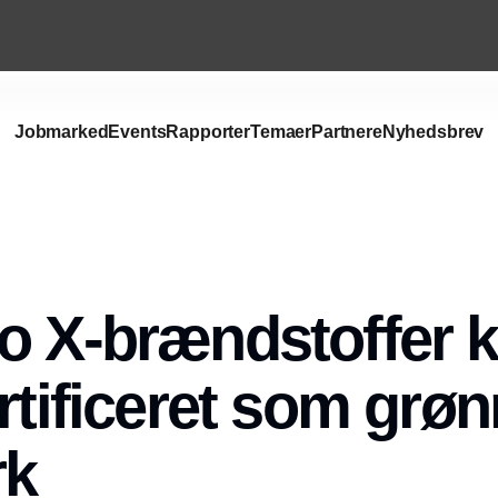
Jobmarked
Events
Rapporter
Temaer
Partnere
Nyhedsbrev
Annonce
o X-brændstoffer 
rtificeret som grøn
rk