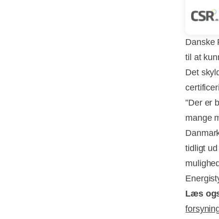
Danske P
til at k
Det skyl
certifice
”Der er 
mange mi
Danmark.
tidligt u
mulighed 
Energist
Læs og
forsyni