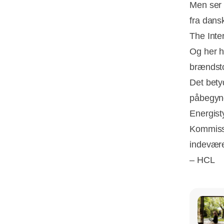
Men ser 
fra dans
The Inte
Og her h
brændsto
Det bety
påbegynd
Energist
Kommissi
indevære
– HCL