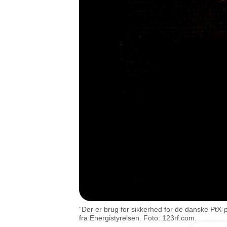
”Der er brug for sikkerhed for de danske PtX-p
fra Energistyrelsen. Foto: 123rf.com.