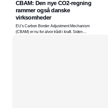
CBAM: Den nye CO2-regning
rammer også danske
virksomheder
EU's Carbon Border Adjustment Mechanism
(CBAM) er nu for alvor trådt i kraft. Siden
januar 2026 er ordningen ikke længere kun
noget, man skal indberette til – den koster nu
rigtige penge.