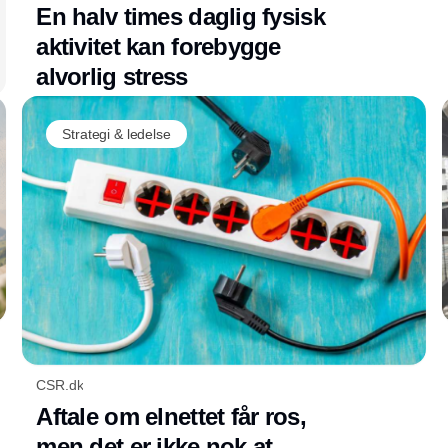
En halv times daglig fysisk
aktivitet kan forebygge
alvorlig stress
Strategi & ledelse
CSR.dk
Aftale om elnettet får ros,
men det er ikke nok at