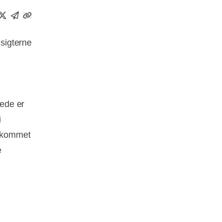
sigterne
rede er
i
r kommet
e