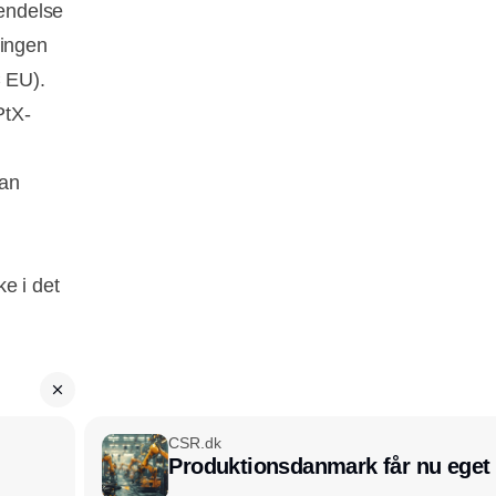
vendelse
ningen
C EU).
PtX-
kan
e i det
CSR.dk
Produktionsdanmark får nu eget