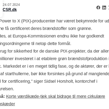
24.07.2024
CSR.dk
ower to X (PtX)-producenter har været bekymrede for ud
unne få certificeret deres brændstoffer som grønne.
des, at Europa-Kommissionen endnu ikke har godkendt
ringsordningerne til netop dette formål.
brug for sikkerhed for de danske PtX-projekter, da der alle
llioner investeret i at etablere grøn brændstofproduktion 
 Markedet er i en meget tidlig fase, og de aktører, der e
Annonce
d af starthullerne, bør ikke forsinkes på grund af manglend
for certificering,” siger Sidsel Horsholt, kontorchef i
yrelsen.
så:
Korte værdikæde-tjek skal bidrage til mere cirkulære
ngskæder