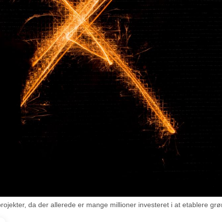
rojekter, da der allerede er mange millioner investeret i at etablere g