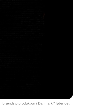
røn brændstofproduktion i Danmark," lyder det