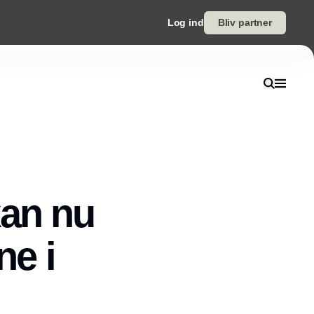
Log ind
Bliv partner
kan nu
ne i