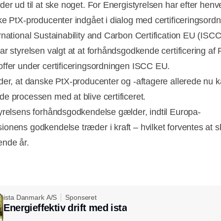
der ud til at ske noget. For Energistyrelsen har efter hen
ke PtX-producenter indgået i dialog med certificeringsord
rnational Sustainability and Carbon Certification EU (ISC
ar styrelsen valgt at at forhåndsgodkende certificering af 
ffer under certificeringsordningen ISCC EU.
der, at danske PtX-producenter og -aftagere allerede nu 
e processen med at blive certificeret.
yrelsens forhåndsgodkendelse gælder, indtil Europa-
onens godkendelse træder i kraft – hvilket forventes at sk
nde år.
ista Danmark A/S
Sponseret
Energieffektiv drift med ista