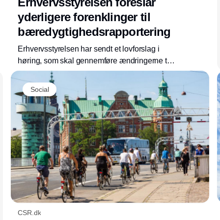
Erhvervsstyrelsen foreslår
yderligere forenklinger til
bæredygtighedsrapportering
Erhvervsstyrelsen har sendt et lovforslag i
høring, som skal gennemføre ændringerne til
CSRD i dansk ret. Få overblik over de
vigtigste ændringer og den videre proces.
Social
CSR.dk