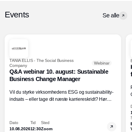
Events
Se alle
TANIA ELLIS - The Social Business
Webinar
Company
Q&A webinar 10. august: Sustainable
Business Change Manager
Vil du styrke virksomhedens ESG og sustainability-
indsats – eller tage dit næste karriereskridt? Hør
hvordan den praktiske SBCM-uddannelse med
certificering giver dig viden og handlekompetencer
inden for bæredygtig forretningsudvikling - så du
Dato
Tid
Sted
skaber værdi for både samfund og bundlinje.
10.08.2026
12:30
Zoom