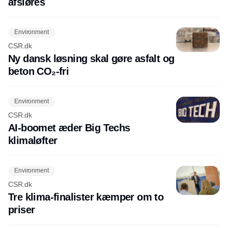
afsløres
Environment
CSR.dk
Ny dansk løsning skal gøre asfalt og
beton CO₂-fri
Environment
CSR.dk
AI-boomet æder Big Techs
klimaløfter
Environment
CSR.dk
Tre klima-finalister kæmper om to
priser