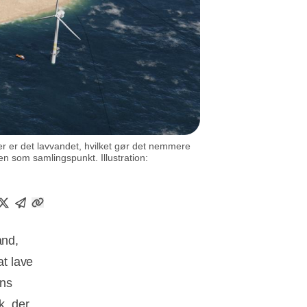
er er det lavvandet, hvilket gør det nemmere
n som samlingspunkt. Illustration:
and,
t lave
ens
k, der