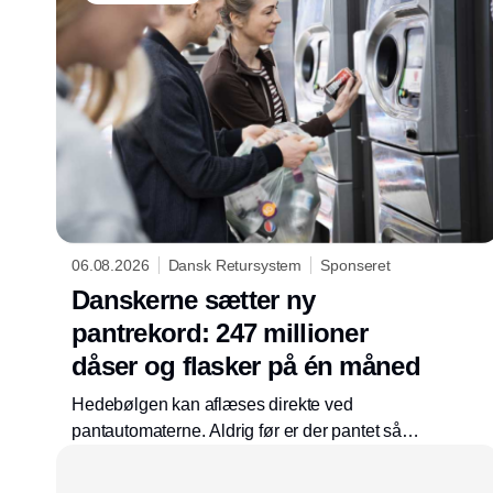
06.08.2026
Dansk Retursystem
Sponseret
Danskerne sætter ny
pantrekord: 247 millioner
dåser og flasker på én måned
Hedebølgen kan aflæses direkte ved
pantautomaterne. Aldrig før er der pantet så
mange flasker og dåser på én måned. I juli
2026 satte danskerne ny rekord ved at pante