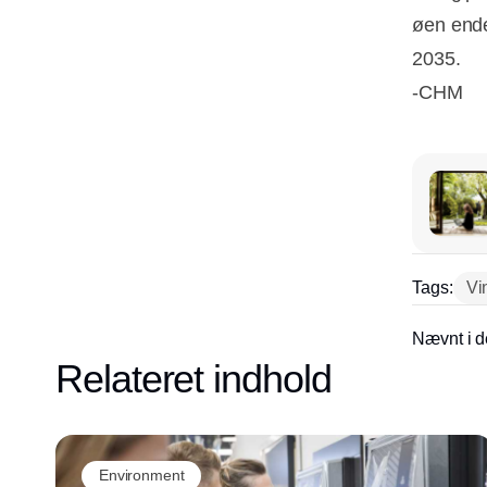
øen ender
2035.
-CHM
Tags:
Vi
Nævnt i d
Relateret indhold
Environment