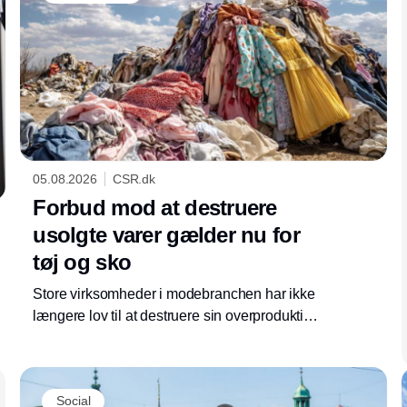
05.08.2026
CSR.dk
Forbud mod at destruere
usolgte varer gælder nu for
tøj og sko
Store virksomheder i modebranchen har ikke
længere lov til at destruere sin overproduktion.
Som en del af ecodesign-forordningen er
krævende regler trådt i kraft, som presser
virksomhederne længere op i
Social
affaldshierarkiet.