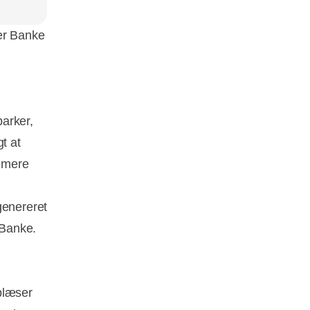
er Banke
arker,
t at
 mere
genereret
 Banke.
blæser