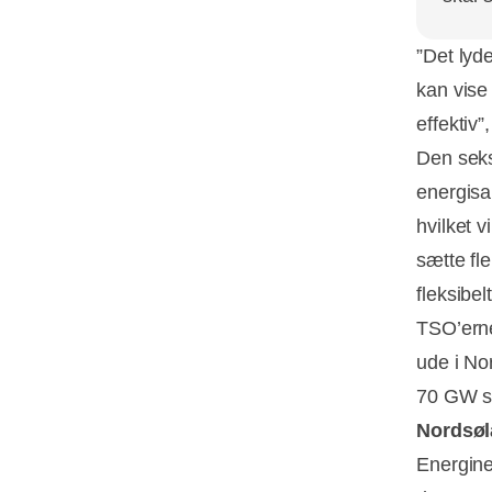
”Det lyd
kan vise
effektiv”
Den seks
energisa
hvilket 
sætte fl
fleksibelt
TSO’erne
ude i No
70 GW st
Nordsøl
Energine