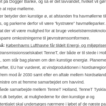
t på Dogger Banke, og så er det lavvandet, hvilket vil gør
at rejse møllerne.
r betyder den kunstige ø, at afstanden fra havmøllerne til
, og parkerne derfor vil være ”kystnære” havmølleparker.
 at der vil være mulighed for at bruge vekselstrømsteknolo
parre omkostningerne til jævnstrømsomformere.
så:
Københavns Lufthavne får tildelt Energi- og miljøpris
ltransmissionsselskabet TenneT, der både er til stede i Ho
, som står bag planen om den kunstige energiø. Planern
fter, EU har vurderet, at vindproduktionen i Nordsøregi
 frem mod år 2030 samt efter en aftale mellem Nordsølan
nistre om at fremme samarbejdet om havvind.
gåede samarbejde mellem TenneT Holland, TenneT Tyskla
t.dk betyder, at mulighederne for den kunstige ø og
tentialet skal undersøges nærmere i løbet af de næste par