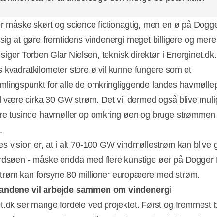
er måske skørt og science fictionagtig, men en ø på Dogg
 sig at gøre fremtidens vindenergi meget billigere og mere
, siger Torben Glar Nielsen, teknisk direktør i Energinet.dk.
 kvadratkilometer store ø vil kunne fungere som et
mlingspunkt for alle de omkringliggende landes havmøllep
vil være cirka 30 GW strøm. Det vil dermed også blive mulig
Annonce
ere tusinde havmøller op omkring øen og bruge strømmen
.
s vision er, at i alt 70-100 GW vindmøllestrøm kan blive 
rdsøen - måske endda med flere kunstige øer på Dogger
røm kan forsyne 80 millioner europæere med strøm.
andene vil arbejde sammen om vindenergi
t.dk ser mange fordele ved projektet. Først og fremmest 