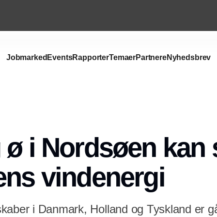
Jobmarked
Events
Rapporter
Temaer
Partnere
Nyhedsbrev
Annonce
 ø i Nordsøen kan 
ens vindenergi
kaber i Danmark, Holland og Tyskland er g