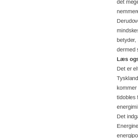
det mege
nemmere 
Derudove
mindskes
betyder,
dermed s
Læs og
Det er e
Tyskland
kommer e
tidobles
energimi
Det ind
Energine
energipo