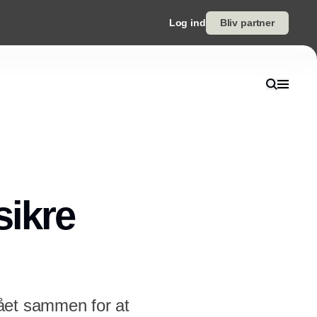
Log ind
Bliv partner
sikre
ået sammen for at