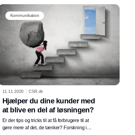
kvalitetstekstiler, når de kan få et nyt og langt
liv?
Kommunikation
11.11.2020
CSR.dk
Hjælper du dine kunder med
at blive en del af løsningen?
Er der tips og tricks til at få forbrugere til at
gøre mere af det, de tænker? Forskning i
bæredygtighedspsykologi har nogle bud på,