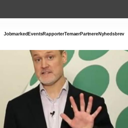
Jobmarked
Events
Rapporter
Temaer
Partnere
Nyhedsbrev