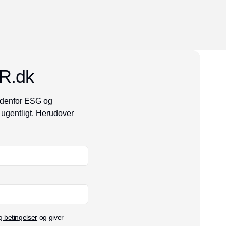
SR.dk
indenfor ESG og
ugentligt. Herudover
g betingelser
og giver