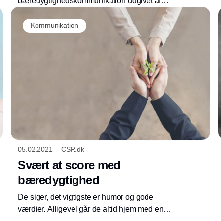
bæredygtighedskommunikation udgivet af
kommunikations-bureauet Radley Yeldar
Annonce
viser, at langt størstedelen af alle
Kommunikation
virksomheder benytter sig af standard-
kommunikation.
05.02.2021
CSR.dk
Svært at score med
bæredygtighed
De siger, det vigtigste er humor og gode
værdier. Alligevel går de altid hjem med en
med brede skuldre/stor barm. Sådan er det