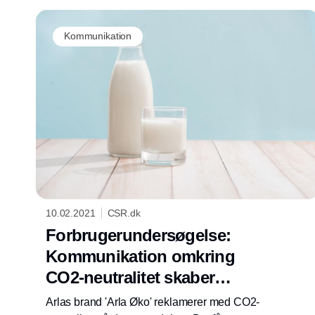
kommer hurtigt til det punkt, hvor forbrugerne
forventer at se denne slags information",
Kommunikation
mener ekspert.
10.02.2021
CSR.dk
Forbrugerundersøgelse:
Kommunikation omkring
CO2-neutralitet skaber
forvirring
Arlas brand 'Arla Øko' reklamerer med CO2-