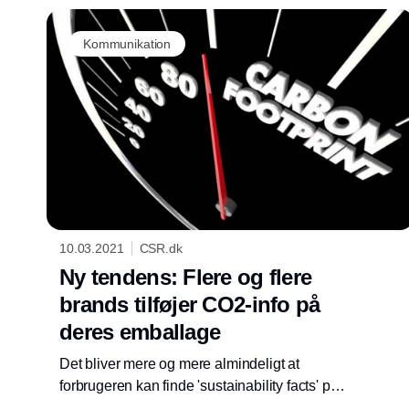
Kommunikation
10.03.2021
CSR.dk
Ny tendens: Flere og flere
brands tilføjer CO2-info på
deres emballage
Det bliver mere og mere almindeligt at
forbrugeren kan finde 'sustainability facts' på
emballagen af de produkter, de køber. "Vi