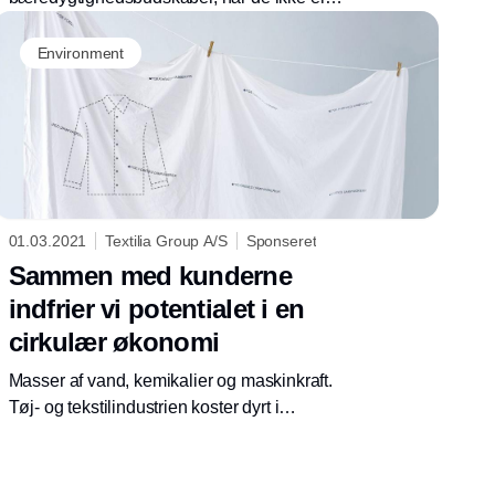
sikre på, at de kan tro på dem.
Mærkningsordninger kan hjælpe på tilliden.
Environment
Til gengæld bør de arbejde mere med at
dokumentere, at de skaber forandring.
01.03.2021
Textilia Group A/S
Sponseret
Sammen med kunderne
indfrier vi potentialet i en
cirkulær økonomi
Masser af vand, kemikalier og maskinkraft.
Tøj- og tekstilindustrien koster dyrt i
klimaregnskabet. Vejen frem hedder cirkulær
økonomi, og hos DFD har vi allerede taget de
første skridt. For hvorfor kassere tonsvis af