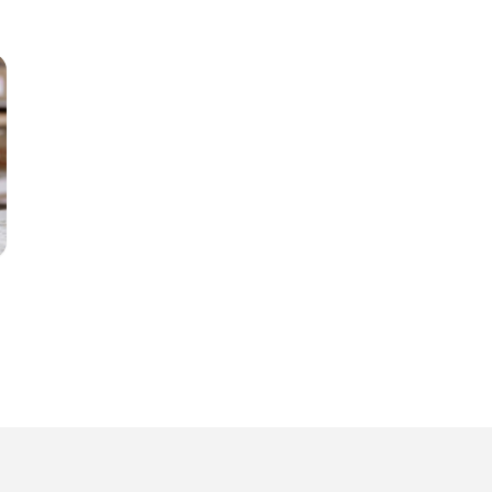
også, når man gerne vil differentiere sig på
bæredygtighed. Man skal være helt klar på,
hvem man er, og hvordan man forklarer det.