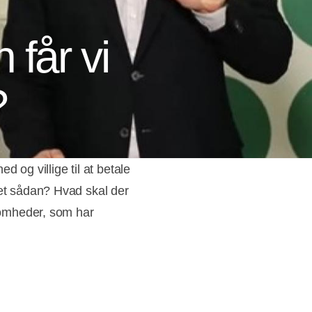
 får vi
?
 og villige til at betale
det sådan? Hvad skal der
ksomheder, som har