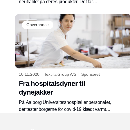
neutralitet på deres produkter. Det får
forbrugeren til fejlagtigt at tro, at det gælder
flere af koncernens produkter, viser
undersøgelse.
Governance
10.11.2020
Textilia Group A/S
Sponseret
Fra hospitalsdyner til
dynejakker
På Aalborg Universitetshospital er personalet,
der tester borgerne for covid-19 klædt varmt
på. DFD upcy har syet aflagte hospitalsdyner
om til varme dynejakker. Det er med til at