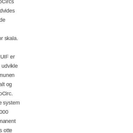
oCircs
udvides
åde
or skala.
EUIF er
 udvikle
mmunen
alt og
oCirc.
re system
.000
rmanent
s otte