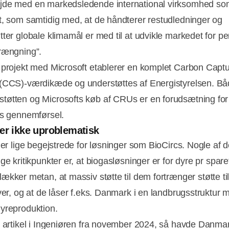
jde med en markedsledende international virksomhed so
t, som samtidig med, at de håndterer restudledninger og
tter globale klimamål er med til at udvikle markedet for 
rængning”.
 projekt med Microsoft etablerer en komplet Carbon Capt
(CCS)-værdikæde og understøttes af Energistyrelsen. B
øtten og Microsofts køb af CRUs er en forudsætning for
ts gennemførsel.
er ikke uproblematisk
e er lige begejstrede for løsninger som BioCircs. Nogle af 
ge kritikpunkter er, at biogasløsninger er for dyre pr spare
lækker metan, at massiv støtte til dem fortrænger støtte ti
iver, og at de låser f.eks. Danmark i en landbrugsstruktur
yreproduktion.
n artikel i Ingeniøren fra november 2024, så havde Danma