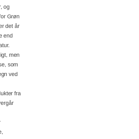
, og
 for Grøn
r det år
re end
atur.
digt, men
se, som
tegn ved
ukter fra
vergår
r
e,