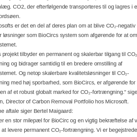
læg. CO2, der efterfølgende transporteres til og lagres i 
Nordsøen.
osofts er det en del af deres plan om at blive CO₂-negativ 
r løsninger som BioCircs system som afgørende for at oms
ystemet.
 projekt tilbyder en permanent og skalerbar tilgang til CO₂
ing og bidrager samtidig til en bredere omstilling af
stemet. Og netop skalerbare kvalitetsløsninger til CO₂-
ning med høj sporbarhed, som BioCircs, er afgørende for
en af et robust globalt marked for CO₂-fortrængning." siger
 Director of Carbon Removal Portfolio hos Microsoft.
 aftale siger Bertel Maigaard:
er en stor milepæl for BioCirc og en vigtig bekræftelse af 
il at levere permanent CO₂-fortrængning. Vi er begejstrede 