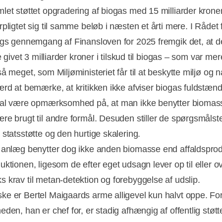
let støttet opgradering af biogas med 15 milliarder kroner
rpligtet sig til samme beløb i næsten et årti mere. I Rådet
ngs gennemgang af Finansloven for 2025 fremgik det, at de
ve givet 3 milliarder kroner i tilskud til biogas – som var me
å meget, som Miljøministeriet får til at beskytte miljø og n
ærd at bemærke, at kritikken ikke afviser biogas fuldstæn
kal være opmærksomhed på, at man ikke benytter biomas
re brugt til andre formål. Desuden stiller de spørgsmåls
 statsstøtte og den hurtige skalering.
 anlæg benytter dog ikke anden biomasse end affaldsprod
uktionen, ligesom de efter eget udsagn lever op til eller o
 krav til metan-detektion og forebyggelse af udslip.
e er Bertel Maigaards arme alligevel kun halvt oppe. Fo
den, han er chef for, er stadig afhængig af offentlig støtt