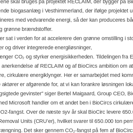
ne skal bruges på projektet RECLAIM, der bygger på Bi
ende biogasanlæg i Vesthimmerland, der ifølge projektet 
neres med vedvarende energi, så der kan produceres b
g grønne brændstoffer.
er sat i verden for at accelerere den grønne omstilling i st
er og driver integrerede energiløsninger,
rænger CO₂ og styrker energisikkerheden. Tildelingen fra 
 anerkendelse af RECLAIM og af BioCircs ambition om at
re, cirkulære energiklynger. Her er samarbejdet med ko
 aktører er afgørende for, at vi kan forankre løsningen lok
ngsigtede gevinster” siger Bertel Maigaard, Group CEO, Bi
med Microsoft handler om et andet ben i BioCircs cirkulæ
O2-fangst. Over de næste syv år skal BioCirc levere 650
emoval Units (CRU’er), hvilket svarer til 650.000 ton pe
rængning. Det sker gennem CO₂-fangst på fem af BioCirc