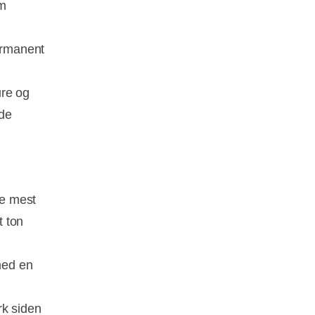
m
permanent
ure og
åde
de mest
t ton
l
 med en
rk siden