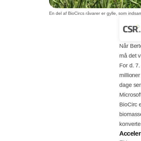
En del af BioCircs råvarer er gylle, som indsam
Når Bert
må det v
For d. 7
millioner
dage sen
Microsof
BioCirc 
biomasse
konverter
Acceler