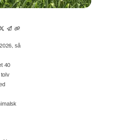
 2026, så
et 40
 tolv
med
nimalsk