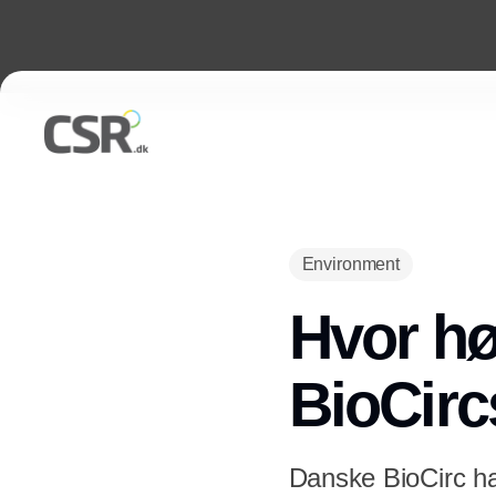
Environment
Hvor hø
BioCirc
Danske BioCirc har