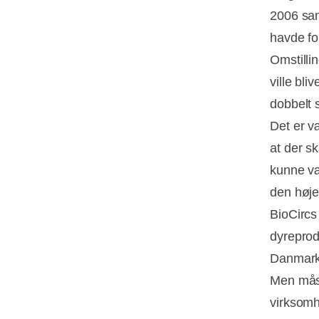
2006 sam
havde fo
Omstilli
ville bli
dobbelt s
Det er v
at der s
kunne væ
den høje
BioCircs
dyreprod
Danmarks
Men måsk
virksomhe