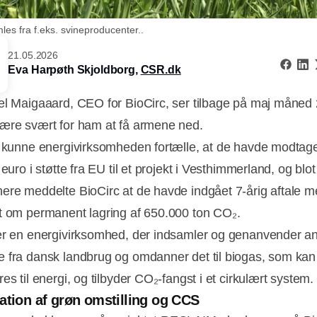
les fra f.eks. svineproducenter..
21.05.2026
Eva Harpøth Skjoldborg,
CSR.dk
el Maigaaard, CEO for BioCirc, ser tilbage på maj måned
ære svært for ham at få armene ned.
. kunne energivirksomheden fortælle, at de havde modtag
 euro i støtte fra EU til et projekt i Vesthimmerland, og blot
ere meddelte BioCirc at de havde indgået 7-årig aftale 
t om permanent lagring af 650.000 ton CO₂.
er en energivirksomhed, der indsamler og genanvender a
 fra dansk landbrug og omdanner det til biogas, som kan
es til energi, og tilbyder CO₂-fangst i et cirkulært system.
Annonce
ation af grøn omstilling og CCS