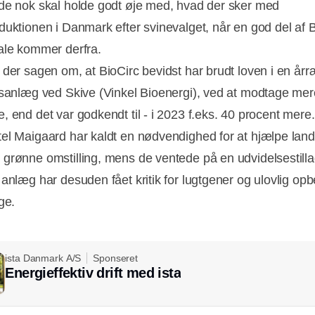
de nok skal holde godt øje med, hvad der sker med
duktionen i Danmark efter svinevalget, når en god del af 
ale kommer derfra.
 der sagen om, at BioCirc bevidst har brudt loven i en år
asanlæg ved Skive (Vinkel Bioenergi), ved at modtage mer
, end det var godkendt til - i 2023 f.eks. 40 procent mere
el Maigaard har kaldt en nødvendighed for at hjælpe lan
grønne omstilling, mens de ventede på en udvidelsestilla
 anlæg har desuden fået kritik for lugtgener og ulovlig op
age.
ista Danmark A/S
Sponseret
Energieffektiv drift med ista