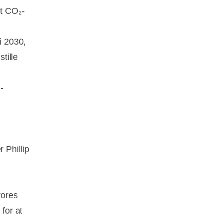
et CO₂-
i 2030,
tille
-
 Phillip
vores
for at