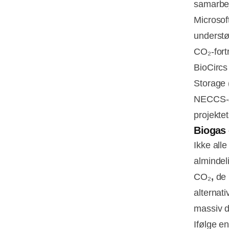
samarbe
Microsof
understø
CO₂-fort
BioCircs
Storage 
NECCS-st
projekte
Biogas 
Ikke all
almindeli
CO₂
,
de 
alternat
massiv d
Ifølge e