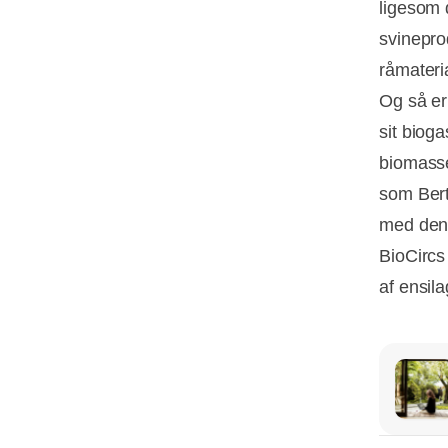
ligesom 
svinepro
råmateri
Og så er
sit biog
biomasse
som Bert
med den 
BioCircs
af ensil