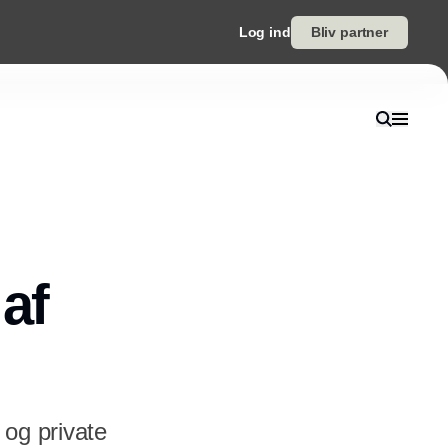
Log ind
Bliv partner
af
 og private