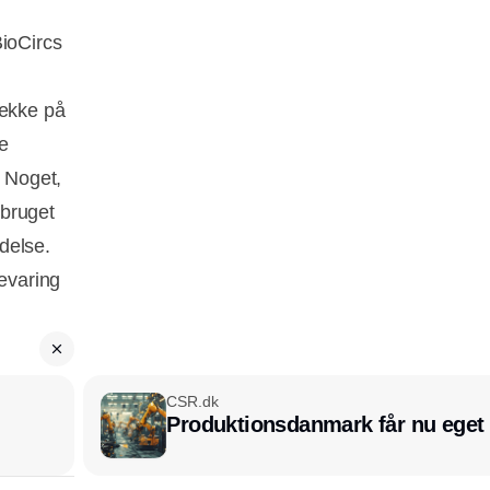
BioCircs
række på
e
. Noget,
dbruget
delse.
bevaring
CSR.dk
Produktionsdanmark får nu eget