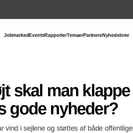
Jobmarked
Events
Rapporter
Temaer
Partnere
Nyhedsbrev
Annonce
jt skal man klappe 
s gode nyheder?
 vind i sejlene og støttes af både offentlige