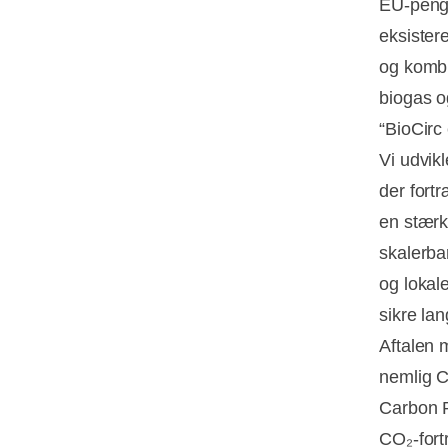
EU-penge
eksister
og kombi
biogas o
“BioCirc 
Vi udvikl
der fort
en stærk
skalerba
og lokale
sikre la
Aftalen 
nemlig C
Carbon R
CO₂-fort