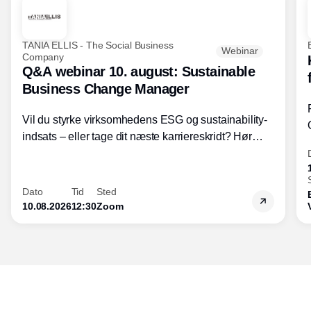
TANIA ELLIS - The Social Business
Webinar
Company
Q&A webinar 10. august: Sustainable
Business Change Manager
Vil du styrke virksomhedens ESG og sustainability-
indsats – eller tage dit næste karriereskridt? Hør
hvordan den praktiske SBCM-uddannelse med
certificering giver dig viden og handlekompetencer
inden for bæredygtig forretningsudvikling - så du
Dato
Tid
Sted
skaber værdi for både samfund og bundlinje.
10.08.2026
12:30
Zoom