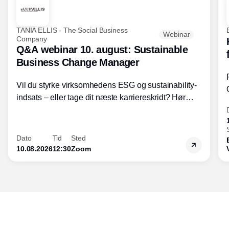
TANIA ELLIS - The Social Business
Webinar
Company
Q&A webinar 10. august: Sustainable
Business Change Manager
Vil du styrke virksomhedens ESG og sustainability-
indsats – eller tage dit næste karriereskridt? Hør
hvordan den praktiske SBCM-uddannelse med
certificering giver dig viden og handlekompetencer
inden for bæredygtig forretningsudvikling - så du
Dato
Tid
Sted
skaber værdi for både samfund og bundlinje.
10.08.2026
12:30
Zoom