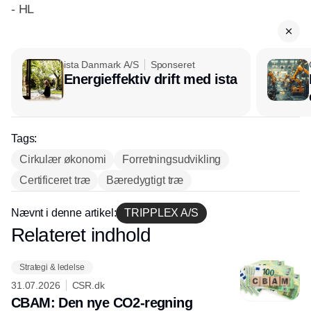
- HL
ista Danmark A/S
Sponseret
Energieffektiv drift med ista
Tags:
Cirkulær økonomi
Forretningsudvikling
Certificeret træ
Bæredygtigt træ
Nævnt i denne artikel:
TRIPPLEX A/S
Relateret indhold
Annonce
Strategi & ledelse
31.07.2026
CSR.dk
CBAM: Den nye CO2-regning