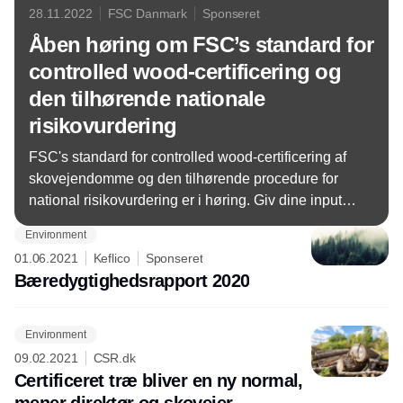
28.11.2022
FSC Danmark
Sponseret
Åben høring om FSC’s standard for
controlled wood-certificering og
den tilhørende nationale
risikovurdering
FSC's standard for controlled wood-certificering af
skovejendomme og den tilhørende procedure for
national risikovurdering er i høring. Giv dine input
frem til 14. december og deltag i webinar om de
Environment
foreslåede ændringer.
01.06.2021
Keflico
Sponseret
Bæredygtighedsrapport 2020
Environment
09.02.2021
CSR.dk
Certificeret træ bliver en ny normal,