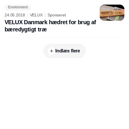
Environment
24.05.2018
VELUX
Sponseret
VELUX Danmark hædret for brug af
bæredygtigt træ
Indlæs flere
Annonce
Udgiver
Horisont Gruppen a/s
Strandlodsvej 44
2300 København S
Telefon:
53506060
www.horisontgruppen.dk