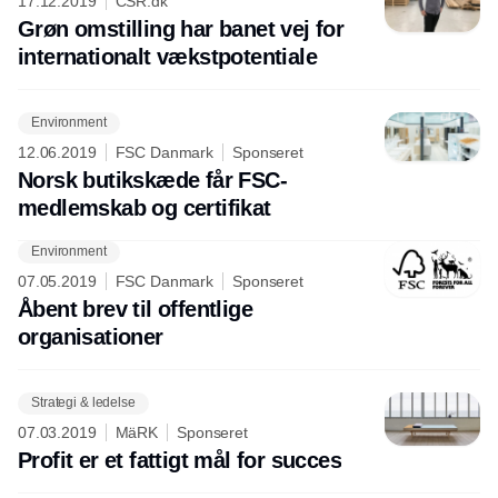
17.12.2019
CSR.dk
Grøn omstilling har banet vej for
internationalt vækstpotentiale
Environment
12.06.2019
FSC Danmark
Sponseret
Norsk butikskæde får FSC-
medlemskab og certifikat
Environment
07.05.2019
FSC Danmark
Sponseret
Åbent brev til offentlige
organisationer
Strategi & ledelse
07.03.2019
MäRK
Sponseret
Profit er et fattigt mål for succes