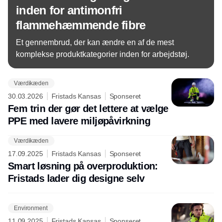
inden for antimonfri
flammehæmmende fibre
Et gennembrud, der kan ændre en af de mest
komplekse produktkategorier inden for arbejdstøj.
Værdikæden
30.03.2026
Fristads Kansas
Sponseret
Fem trin der gør det lettere at vælge
PPE med lavere miljøpåvirkning
Værdikæden
17.09.2025
Fristads Kansas
Sponseret
Smart løsning på overproduktion:
Fristads lader dig designe selv
Environment
11.09.2025
Fristads Kansas
Sponseret