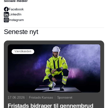
Sociale medier
Facebook
LinkedIn
Instagram
Seneste nyt
Værdikæden
17.06.2026
Fristads Kansas
Sponseret
Fristads bidrager til gennembrud