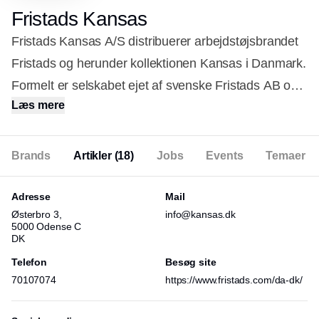
Fristads Kansas
Fristads Kansas A/S distribuerer arbejdstøjsbrandet
Fristads og herunder kollektionen Kansas i Danmark.
Formelt er selskabet ejet af svenske Fristads AB og
Læs mere
del af den internationale koncern, Hultafors Group.
Hultafors Group er en af Europas største aktører
indenfor arbejdstøj, fodtøj, hovedbeskyttelse,
Brands
Artikler
(18)
Jobs
Events
Temaer
håndværktøj, værktøjsbælter og stiger til
professionelle. Fristads Kansas har til huse i Odense
Adresse
Mail
Østerbro 3,
info@kansas.dk
og sælger sine produkter via webshop og
5000 Odense C
forhandlernetværk.
DK
Telefon
Besøg site
70107074
https://www.fristads.com/da-dk/