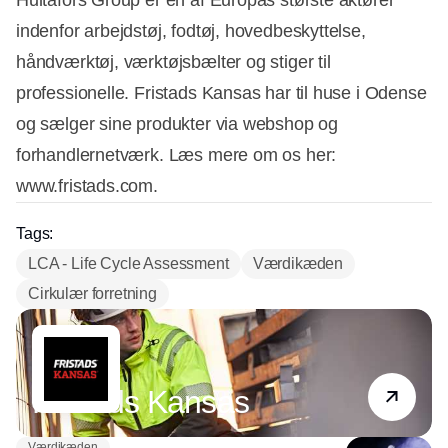
Hultafors Group er en af Europas største aktører
indenfor arbejdstøj, fodtøj, hovedbeskyttelse,
håndværktøj, værktøjsbælter og stiger til
professionelle. Fristads Kansas har til huse i Odense
og sælger sine produkter via webshop og
forhandlernetværk. Læs mere om os her:
www.fristads.com.
Tags:
LCA - Life Cycle Assessment
Værdikæden
Cirkulær forretning
Partner
Fristads Kansas
Værdikæden