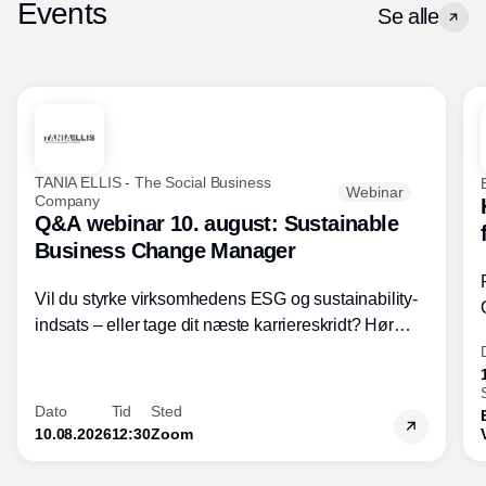
Events
Se alle
TANIA ELLIS - The Social Business
Webinar
Company
Q&A webinar 10. august: Sustainable
Business Change Manager
Vil du styrke virksomhedens ESG og sustainability-
indsats – eller tage dit næste karriereskridt? Hør
hvordan den praktiske SBCM-uddannelse med
certificering giver dig viden og handlekompetencer
inden for bæredygtig forretningsudvikling - så du
Dato
Tid
Sted
skaber værdi for både samfund og bundlinje.
10.08.2026
12:30
Zoom