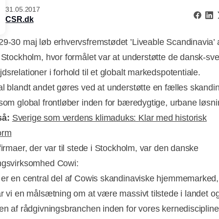
31.05.2017
CSR.dk
29-30 maj løb erhvervsfremstødet ’Liveable Scandinavia’ 
i Stockholm, hvor formålet var at understøtte de dansk-sv
srelationer i forhold til et globalt markedspotentiale.
al blandt andet gøres ved at understøtte en fælles skandi
 som global frontløber inden for bæredygtige, urbane løsni
så:
Sverige som verdens klimaduks: Klar med historisk
orm
firmaer, der var til stede i Stockholm, var den danske
Annonce
ngsvirksomhed Cowi:
 er en central del af Cowis skandinaviske hjemmemarked,
ar vi en målsætning om at være massivt tilstede i landet o
pen af rådgivningsbranchen inden for vores kernediscipliner