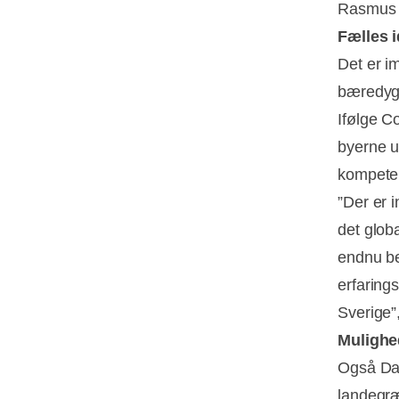
Rasmus 
Fælles i
Det er im
bæredygt
Ifølge C
byerne u
kompeten
”Der er 
det glob
endnu be
erfaring
Sverige
Mulighe
Også Dan
landegræ