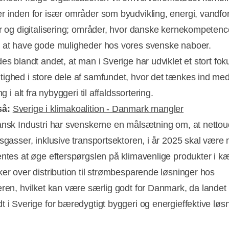
r inden for især områder som byudvikling, energi, vandfo
ur og digitalisering; områder, hvor danske kernekompetenc
 at have gode muligheder hos vores svenske naboer.
es blandt andet, at man i Sverige har udviklet et stort fok
ighed i store dele af samfundet, hvor det tænkes ind med
ng i alt fra nybyggeri til affaldssortering.
så:
Sverige i klimakoalition - Danmark mangler
ansk Industri har svenskerne en målsætning om, at nettou
sgasser, inklusive transportsektoren, i år 2025 skal være n
entes at øge efterspørgslen på klimavenlige produkter i k
ker over distribution til strømbesparende løsninger hos
eren, hvilket kan være særlig godt for Danmark, da landet 
t i Sverige for bæredygtigt byggeri og energieffektive løsn