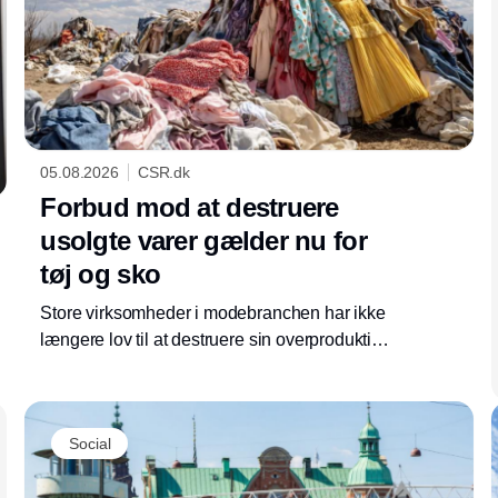
05.08.2026
CSR.dk
Forbud mod at destruere
usolgte varer gælder nu for
tøj og sko
Store virksomheder i modebranchen har ikke
længere lov til at destruere sin overproduktion.
Som en del af ecodesign-forordningen er
krævende regler trådt i kraft, som presser
virksomhederne længere op i
Social
affaldshierarkiet.