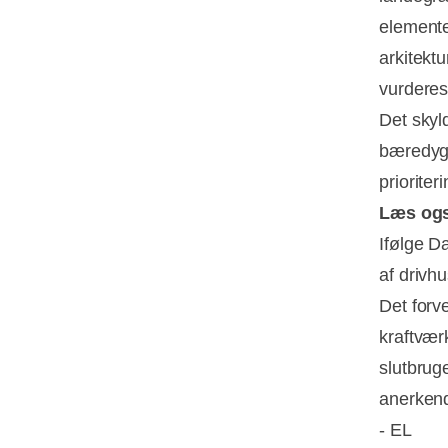
elemente
arkitekt
vurderes
Det skyld
bæredygt
prioriteri
Læs og
Ifølge D
af drivhu
Det forv
kraftvær
slutbrug
anerkend
- EL