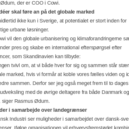
Ødum, der er COO i Cowi.
déer skal føre an på det globale marked
idlertid ikke kun i Sverige, at potentialet er stort inden for
ige urbane løsninger.
owi vil den globale urbanisering og klimaforandringerne s
nder pres og skabe en international efterspørgsel efter
cer, som Skandinavien kan tilbyde:
ingen tvivl om, at vi både hver for sig og sammen står stæ
ale marked, hvis vi formår at koble vores fælles viden og i
dre sammen. Derfor ser jeg også meget frem til to dages
sudveksling med de øvrige deltagere fra både Danmark o
”, siger Rasmus Ødum.
der i samarbejde over landegrænser
sk Industri ser muligheder i samarbejdet over dansk-sv
nser. Ifølge organisationen vil erhvervsfremstødet kombi