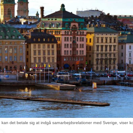
 kan det betale sig at indgå samarbejdsrelationer med Sverige, viser k