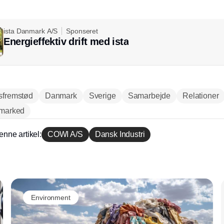
ista Danmark A/S
Sponseret
Energieffektiv drift med ista
sfremstød
Danmark
Sverige
Samarbejde
Relationer
 marked
enne artikel:
COWI A/S
Dansk Industri
Annonce
Environment