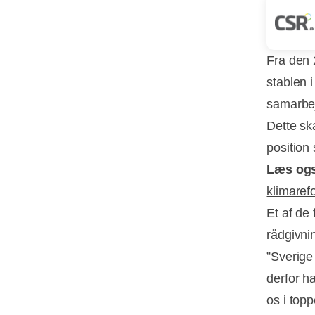
Fra den 
stablen 
samarbejd
Dette sk
position
Læs og
klimaref
Et af de 
rådgivni
”Sverige
derfor h
os i top