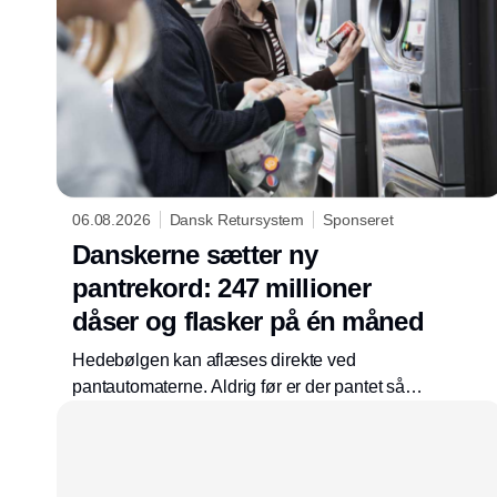
06.08.2026
Dansk Retursystem
Sponseret
Danskerne sætter ny
pantrekord: 247 millioner
dåser og flasker på én måned
Hedebølgen kan aflæses direkte ved
pantautomaterne. Aldrig før er der pantet så
mange flasker og dåser på én måned. I juli
2026 satte danskerne ny rekord ved at pante
247 mio. emballager. Det er en stigning på 10
% i forhold til juli 2025. Danskernes gode