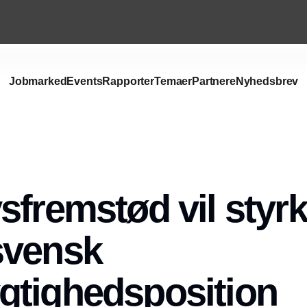
Jobmarked
Events
Rapporter
Temaer
Partnere
Nyhedsbrev
Annonce
sfremstød vil styr
svensk
gtighedsposition