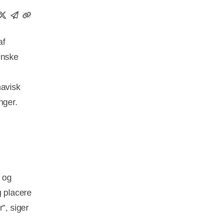
af
enske
navisk
nger.
 og
g placere
”, siger