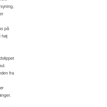
rsyning,
er
us på
 høj
dslippet
ul.
æden fra
er
inger.