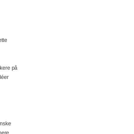
ætte
rkere på
déer
g
enske
nere