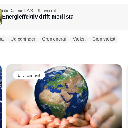
ista Danmark A/S
Sponseret
Energieffektiv drift med ista
na
Udledninger
Grøn energi
Vækst
Grøn vækst
Annonce
Environment