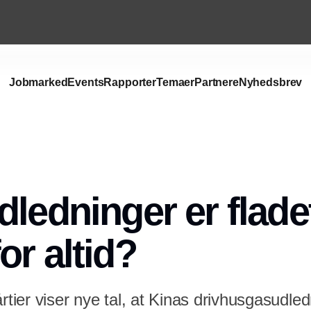
Jobmarked
Events
Rapporter
Temaer
Partnere
Nyhedsbrev
Annonce
dledninger er flade
or altid?
årtier viser nye tal, at Kinas drivhusgasudle