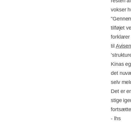
resten a
vokser h
”Gennem 
tilføjet
forklare
til
Avise
’struktur
Kinas eg
det nuvæ
selv meld
Det er e
stige ig
fortsætte
- lhs