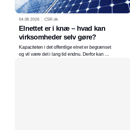
04.08.2026
CSR.dk
Elnettet er i knæ – hvad kan
virksomheder selv gøre?
Kapaciteten i det offentlige elnet er begrænset
og vil være det i lang tid endnu. Derfor kan det
være en god idé at reducere sin afhængighed
af elnettet. For eksempel med solceller og en
batteriløsning, der også vil hjælpe den grønne
omstilling.