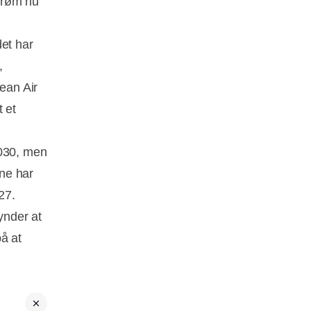
strøm nu
det har
,
lean Air
t et
2030, men
ne har
27.
ynder at
å at