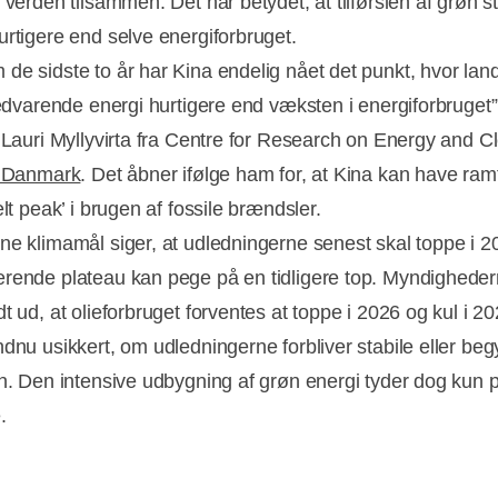
f verden tilsammen. Det har betydet, at tilførslen af grøn 
urtigere end selve energiforbruget.
de sidste to år har Kina endelig nået det punkt, hvor lan
 vedvarende energi hurtigere end væksten i energiforbruget”
r Lauri Myllyvirta fra Centre for Research on Energy and C
nDanmark
. Det åbner ifølge ham for, at Kina kan have ram
elt peak’ i brugen af fossile brændsler.
ne klimamål siger, at udledningerne senest skal toppe i 
rende plateau kan pege på en tidligere top. Myndigheder
t ud, at olieforbruget forventes at toppe i 2026 og kul i 20
ndnu usikkert, om udledningerne forbliver stabile eller beg
en. Den intensive udbygning af grøn energi tyder dog kun p
.