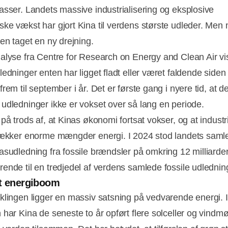
asser. Landets massive industrialisering og eksplosive
ke vækst har gjort Kina til verdens største udleder. Men 
gen taget en ny drejning.
alyse fra Centre for Research on Energy and Clean Air vis
ledninger enten har ligget fladt eller været faldende siden
rem til september i år. Det er første gang i nyere tid, at d
udledninger ikke er vokset over så lang en periode.
på trods af, at Kinas økonomi fortsat vokser, og at industr
rækker enorme mængder energi. I 2024 stod landets saml
asudledning fra fossile brændsler på omkring 12 milliarder
Annonce
ende til en tredjedel af verdens samlede fossile udlednin
t energiboom
klingen ligger en massiv satsning på vedvarende energi. I
 har Kina de seneste to år opført flere solceller og vindmø