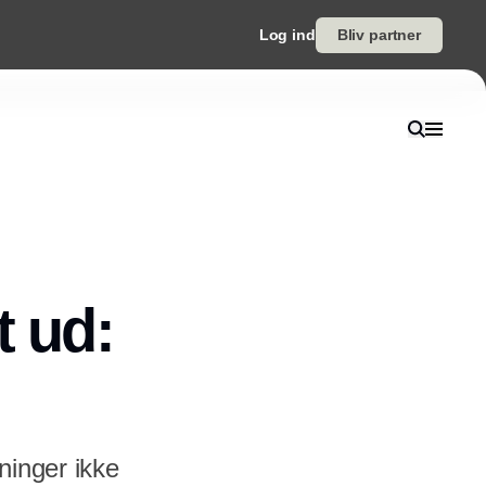
Log ind
Bliv partner
t ud:
dninger ikke