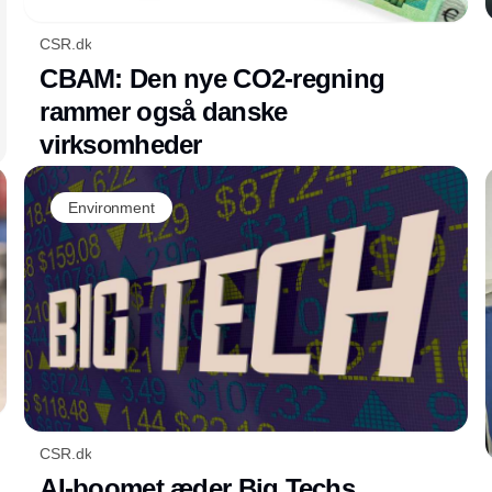
CSR.dk
CBAM: Den nye CO2-regning
rammer også danske
virksomheder
Environment
CSR.dk
AI-boomet æder Big Techs