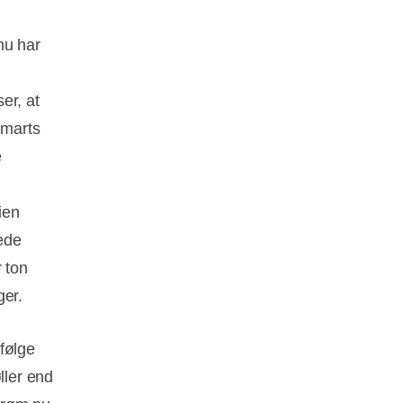
nu har
er, at
 marts
e
ien
ede
 ton
ger.
følge
ller end