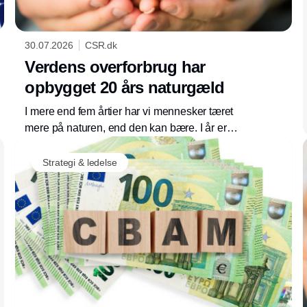
30.07.2026
CSR.dk
Verdens overforbrug har
opbygget 20 års naturgæld
I mere end fem årtier har vi mennesker tæret
mere på naturen, end den kan bære. I år er
naturens ressourcer opbrugt for i år allerede
30. juli. Danmark har ét af verdens højeste
Strategi & ledelse
aftryk på naturen, og derfor opfordrer WWF
regeringen til at inkludere et mål om at
reducere det danske fodaftryk i den
kommende natur- og biodiversitetslov.