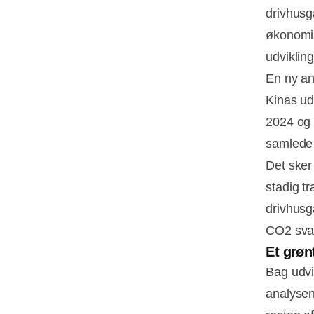
drivhusg
økonomis
udviklin
En ny an
Kinas ud
2024 og f
samlede 
Det sker 
stadig t
drivhusg
CO2 svar
Et grøn
Bag udvi
analysen