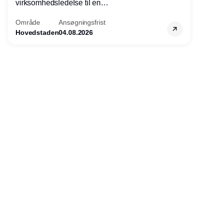
virksomhedsledelse til en
konkurrencefordel for danske
Område
Ansøgningsfrist
virksomheder?
Hovedstaden
04.08.2026
Annonce
Udgiver
Horisont Gruppen a/s
Strandlodsvej 44
2300 København S
Telefon:
53506060
www.horisontgruppen.dk
Indhold
Environment
Strategi og
Partnere