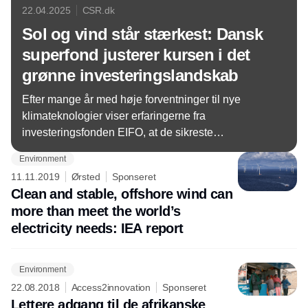
22.04.2025
CSR.dk
Sol og vind står stærkest: Dansk
superfond justerer kursen i det
grønne investeringslandskab
Efter mange år med høje forventninger til nye
klimateknologier viser erfaringerne fra
investeringsfonden EIFO, at de sikreste
investeringer stadig er de kendte og skalerbare
Environment
løsninger som sol- og vindenergi.
11.11.2019
Ørsted
Sponseret
Clean and stable, offshore wind can
more than meet the world’s
electricity needs: IEA report
Environment
22.08.2018
Access2innovation
Sponseret
Lettere adgang til de afrikanske