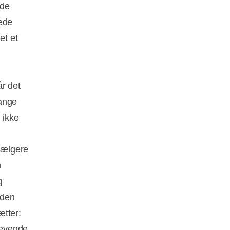
ode
lede
et et
år det
mange
 ikke
 sælgere
n
g
 den
ætter:
rævende