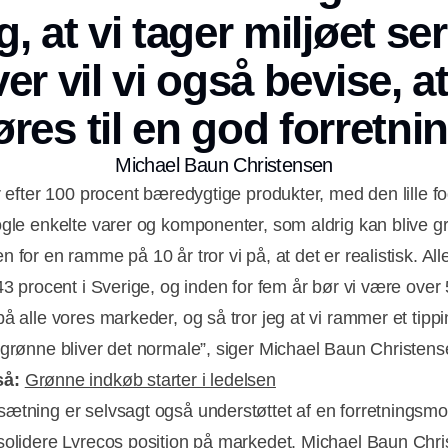
, at vi tager miljøet ser
r vil vi også bevise, a
øres til en god forretnin
Michael Baun Christensen
r efter 100 procent bæredygtige produkter, med den lille fo
ogle enkelte varer og komponenter, som aldrig kan blive g
 for en ramme på 10 år tror vi på, at det er realistisk. Al
 43 procent i Sverige, og inden for fem år bør vi være over
å alle vores markeder, og så tror jeg at vi rammer et tippi
 grønne bliver det normale”, siger Michael Baun Christens
så:
Grønne indkøb starter i ledelsen
ætning er selvsagt også understøttet af en forretningsmo
solidere Lyrecos position på markedet. Michael Baun Chr