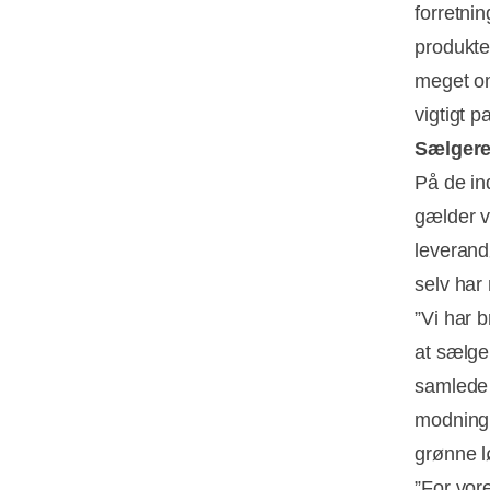
forretni
produkte
meget om
vigtigt p
Sælgere
På de ind
gælder v
leverandø
selv har
”Vi har 
at sælge
samlede 
modning 
grønne l
”For vor