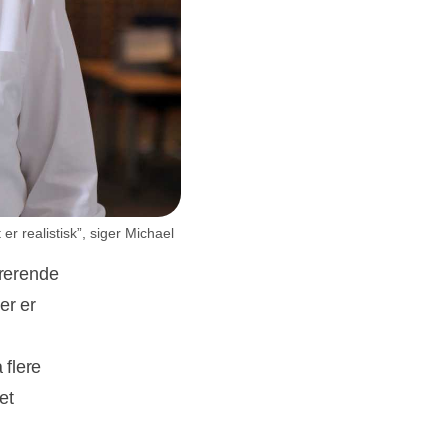
er realistisk”, siger Michael
trerende
er er
 flere
et
d