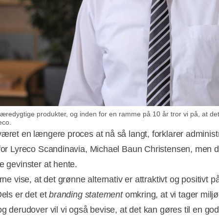
bæredygtige produkter, og inden for en ramme på 10 år tror vi på, at det 
eco.
været en længere proces at nå så langt, forklarer adminis
 for Lyreco Scandinavia, Michael Baun Christensen, men d
e gevinster at hente.
erne vise, at det grønne alternativ er attraktivt og positivt på
Dels er det et
branding statement
omkring, at vi tager miljø
og derudover vil vi også bevise, at det kan gøres til en go