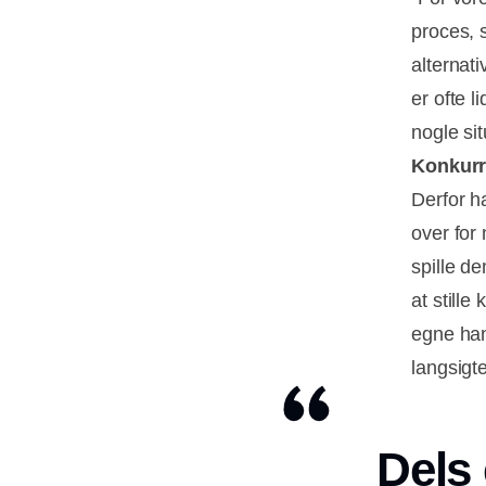
proces, 
alternat
er ofte 
nogle sit
Konkurr
Derfor h
over for
spille d
at still
egne han
langsigt
Dels 