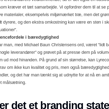
som kræver et tæt samarbejde. Vi opfordrer dem til at se 
ive materialer, eksempelvis miljømærket træ, men det grø
lidt dyrere, og den ekstra omkostning kan være en sten i sk
uationer”.
encefordele i bæredygtighed
ar man, med Michael Baun Christensens ord, været ”lidt b
 nogle leverandører” og prøvet på at presse dem på volu
em ud mod hinanden. På grund af sin størrelse, kan Lyreco 
e krav om ikke kun kvalitet og pris, men også bæredygtighed
dler, og det har man tænkt sig at udnytte for at nå en amb
et målsætning.
er det et branding sta