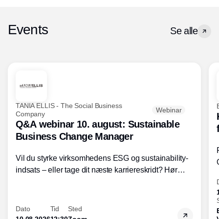
Events
Se alle
TANIA ELLIS - The Social Business
Webinar
Company
Q&A webinar 10. august: Sustainable
Business Change Manager
Vil du styrke virksomhedens ESG og sustainability-
indsats – eller tage dit næste karriereskridt? Hør
hvordan den praktiske SBCM-uddannelse med
certificering giver dig viden og handlekompetencer
inden for bæredygtig forretningsudvikling - så du
Dato
Tid
Sted
skaber værdi for både samfund og bundlinje.