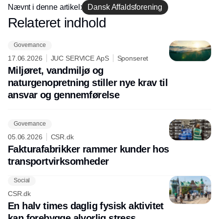
Nævnt i denne artikel:
Dansk Affaldsforening
Relateret indhold
Annonce
Governance
17.06.2026
JUC SERVICE ApS
Sponseret
Miljøret, vandmiljø og
naturgenopretning stiller nye krav til
ansvar og gennemførelse
Governance
05.06.2026
CSR.dk
Fakturafabrikker rammer kunder hos
transportvirksomheder
Social
CSR.dk
En halv times daglig fysisk aktivitet
kan forebygge alvorlig stress