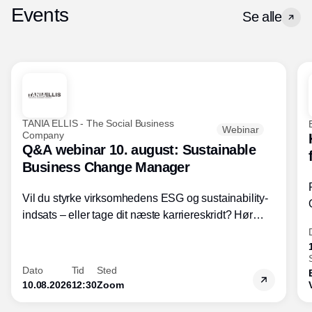
Events
Se alle
TANIA ELLIS - The Social Business
Webinar
Company
Q&A webinar 10. august: Sustainable
Business Change Manager
Vil du styrke virksomhedens ESG og sustainability-
indsats – eller tage dit næste karriereskridt? Hør
hvordan den praktiske SBCM-uddannelse med
certificering giver dig viden og handlekompetencer
inden for bæredygtig forretningsudvikling - så du
Dato
Tid
Sted
skaber værdi for både samfund og bundlinje.
10.08.2026
12:30
Zoom