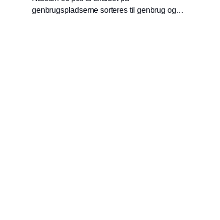
genbrugspladserne sorteres til genbrug og
genanvendelse. Genbrugspladserne er grøn,
offentlig infrastruktur, som kan spille en
nøglerolle i klimakampen, mener Dansk
Affaldsforening.