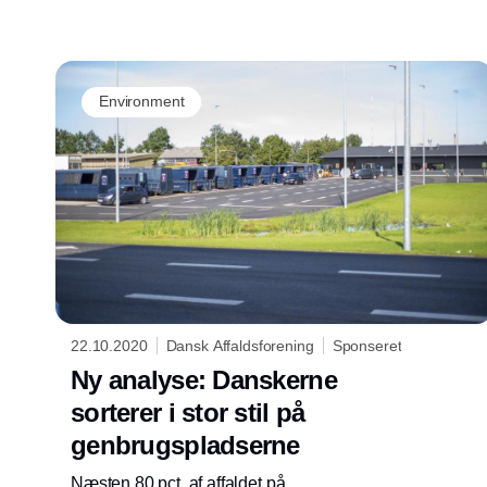
mængderne af affald. Det har nu fået Frankrig
til at forbyde engangsemballage på
spisesteder. Det kan vi lære af i Danmark,
mener ekspert.
Environment
22.10.2020
Dansk Affaldsforening
Sponseret
Ny analyse: Danskerne
sorterer i stor stil på
genbrugspladserne
Næsten 80 pct. af affaldet på