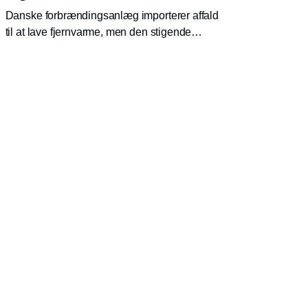
Danske forbrændingsanlæg importerer affald
til at lave fjernvarme, men den stigende
konkurrence på renere energikilder betyder, at
det om ti år ikke længere er en fordel. Det
viser en ny analyse.