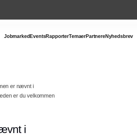
Jobmarked
Events
Rapporter
Temaer
Partnere
Nyhedsbrev
 men er nævnt i
mheden er du velkommen
ævnt i