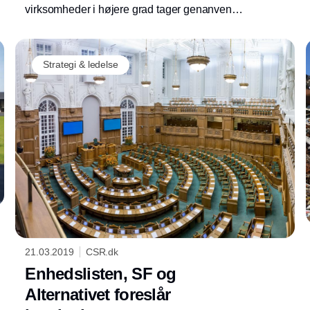
virksomheder i højere grad tager genanvendt
plastik i brug i stedet for at indkøbe ny råolie.
Sådan lyder tonerne fra EU i et nyt
bæredygtighedsudspil.
Strategi & ledelse
21.03.2019
CSR.dk
Enhedslisten, SF og
Alternativet foreslår