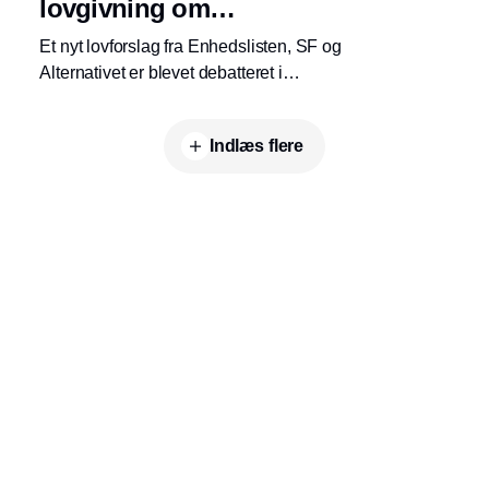
lovgivning om
virksomhedsansvar
Et nyt lovforslag fra Enhedslisten, SF og
Alternativet er blevet debatteret i
Folketingssalen. Forslaget handler om, at
virksomhederne skal leve op til FN’s
Indlæs flere
retningslinjer for menneskerettigheder og
erhverv, men det vil blive dyrt for danske
virksomheder, lød meldingen fra
erhvervsministeren.