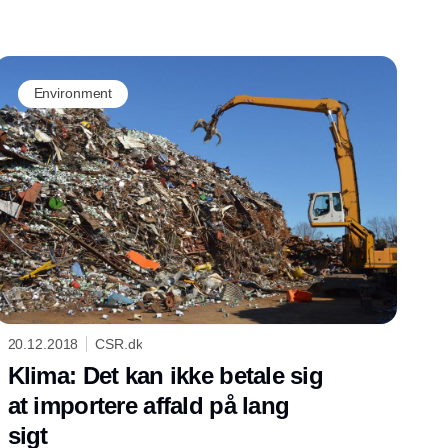
gøre mode- og tekstilindustrien cirkulær,
foreslår Dansk Affaldsforening.
Environment
20.12.2018
CSR.dk
Klima: Det kan ikke betale sig
at importere affald på lang
sigt