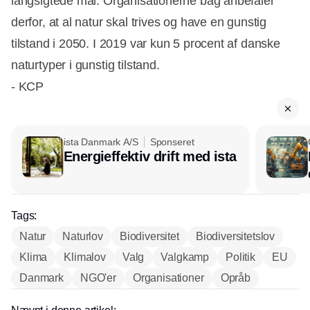
langsigtede mål. Organisationerne bag anbefaler
derfor, at al natur skal trives og have en gunstig
tilstand i 2050. I 2019 var kun 5 procent af danske
naturtyper i gunstig tilstand.
- KCP
ista Danmark A/S
Sponseret
Energieffektiv drift med ista
Tags:
Natur
Naturlov
Biodiversitet
Biodiversitetslov
Klima
Klimalov
Valg
Valgkamp
Politik
EU
Danmark
NGO'er
Organisationer
Opråb