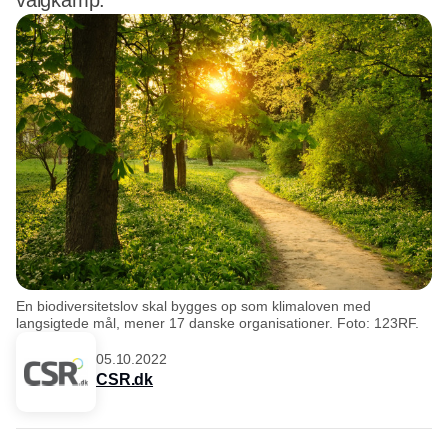
valgkamp.
En biodiversitetslov skal bygges op som klimaloven med
langsigtede mål, mener 17 danske organisationer. Foto: 123RF.
05.10.2022
CSR.dk