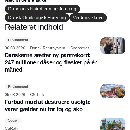
Nævnt i denne artikel:
Danmarks Naturfredningsforening
Dansk Ornitologisk Forening
Verdens Skove
Relateret indhold
Annonce
Environment
06.08.2026
Dansk Retursystem
Sponseret
Danskerne sætter ny pantrekord:
247 millioner dåser og flasker på én
måned
Environment
05.08.2026
CSR.dk
Forbud mod at destruere usolgte
varer gælder nu for tøj og sko
Social
CSR.dk