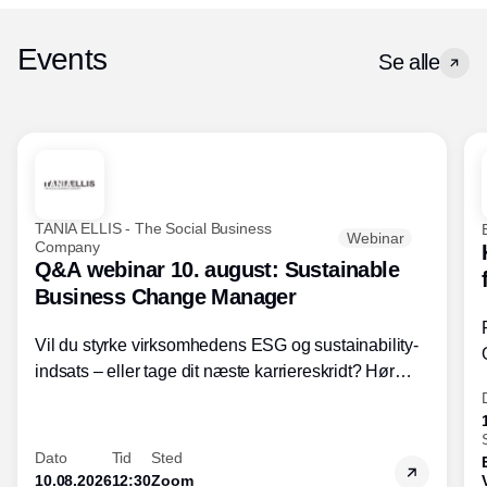
Events
Se alle
TANIA ELLIS - The Social Business
Webinar
Company
Q&A webinar 10. august: Sustainable
Business Change Manager
Vil du styrke virksomhedens ESG og sustainability-
indsats – eller tage dit næste karriereskridt? Hør
hvordan den praktiske SBCM-uddannelse med
certificering giver dig viden og handlekompetencer
inden for bæredygtig forretningsudvikling - så du
Dato
Tid
Sted
skaber værdi for både samfund og bundlinje.
10.08.2026
12:30
Zoom