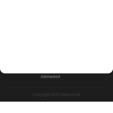
Strandlodsvej 44
2300 København S
Telefon:
53506060
www.horisontgruppen.dk
Indhold
Environment
Strategi og
Partnere
Governance
ledelse
RSS-feed
Kommunikation
Værdikæden
Nyhedsbrev
Rapportering
Rapporter og
Social
relevante filer
Events
Jobmarked
Copyright 2023 www.csr.dk