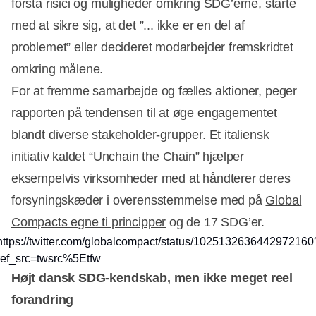
forstå risici og muligheder omkring SDG’erne, starte
med at sikre sig, at det ”... ikke er en del af
problemet” eller decideret modarbejder fremskridtet
omkring målene.
For at fremme samarbejde og fælles aktioner, peger
rapporten på tendensen til at øge engagementet
blandt diverse stakeholder-grupper. Et italiensk
initiativ kaldet “Unchain the Chain” hjælper
eksempelvis virksomheder med at håndterer deres
forsyningskæder i overensstemmelse med på
Global
Compacts egne ti principper
og de 17 SDG’er.
https://twitter.com/globalcompact/status/1025132636442972160
ref_src=twsrc%5Etfw
Højt dansk SDG-kendskab, men ikke meget reel
forandring