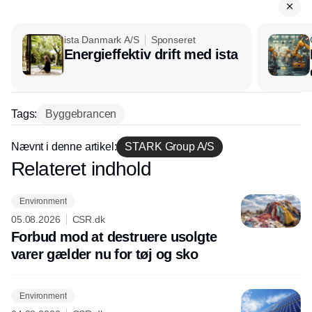
ista Danmark A/S
Sponseret
Energieffektiv drift med ista
Tags:
Byggebrancen
Nævnt i denne artikel:
STARK Group A/S
Relateret indhold
Annonce
Environment
05.08.2026
CSR.dk
Forbud mod at destruere usolgte
varer gælder nu for tøj og sko
Environment