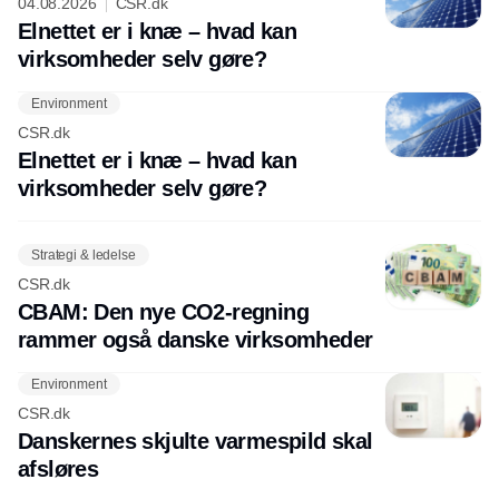
04.08.2026
CSR.dk
Elnettet er i knæ – hvad kan
virksomheder selv gøre?
Environment
CSR.dk
Elnettet er i knæ – hvad kan
virksomheder selv gøre?
Strategi & ledelse
CSR.dk
CBAM: Den nye CO2-regning
rammer også danske virksomheder
Environment
CSR.dk
Danskernes skjulte varmespild skal
afsløres