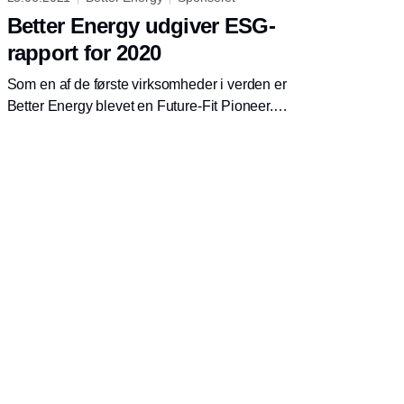
Better Energy udgiver ESG-
rapport for 2020
Som en af de første virksomheder i verden er
Better Energy blevet en Future-Fit Pioneer.
Det danske energiselskab offentliggør i dag
sin første ESG-rapport med udgangspunkt i
future-fitness, som er formidlet af Future-Fit
Foundation.