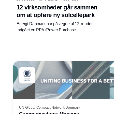
12 virksomheder går sammen
om at opføre ny solcellepark
Energi Danmark har på vegne af 12 kunder
indgået en PPA (Power Purchase
Agreement), der indebærer, at Better Energy
opfører en helt ny solcellepark. PPA’en viser,
hvordan flere virksomheder kan løfte i flok og
sammen bidrage til den grønne omstilling.
UN Global Compact Network Denmark
Communications Manager