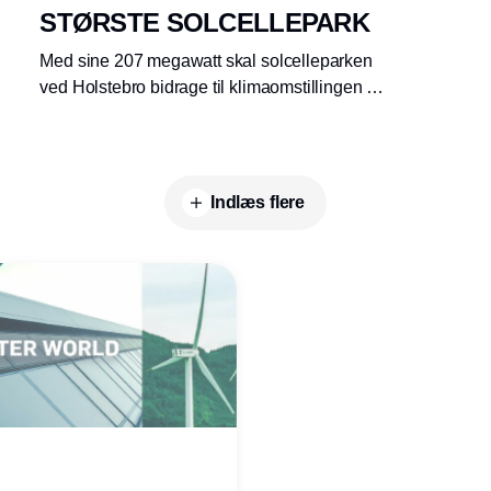
STØRSTE SOLCELLEPARK
Med sine 207 megawatt skal solcelleparken
ved Holstebro bidrage til klimaomstillingen og
sikre mere vedvarende energi i det danske
elnet. BESTSELLER vil med køb af strøm fra
parken være med til at dække sit strømforbrug
med grøn energi
Indlæs flere