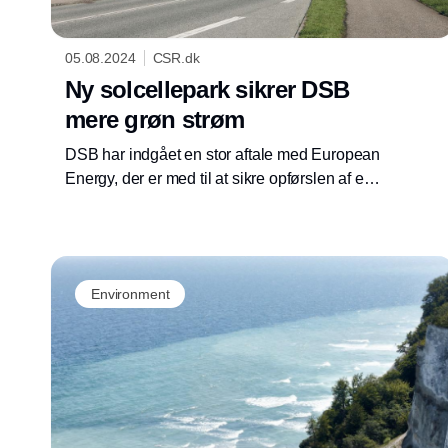
05.08.2024
CSR.dk
Ny solcellepark sikrer DSB
mere grøn strøm
DSB har indgået en stor aftale med European
Energy, der er med til at sikre opførslen af en
ny solcellepark på Lolland.
Environment