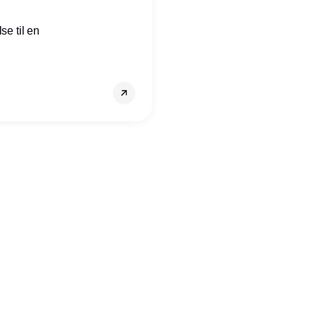
se til en
Annonce