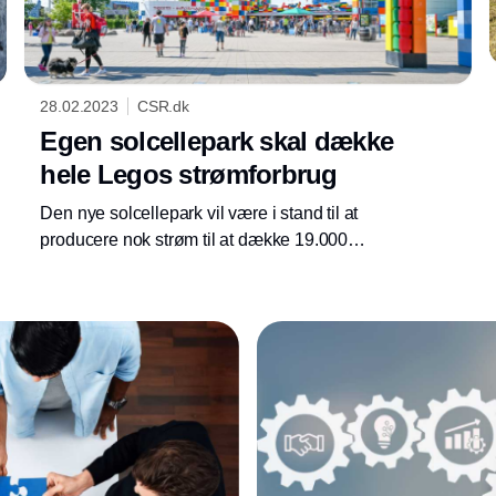
28.02.2023
CSR.dk
Egen solcellepark skal dække
hele Legos strømforbrug
Den nye solcellepark vil være i stand til at
producere nok strøm til at dække 19.000
husstandes samlede elforbrug. Lego afventer
nu kommunens tilladelse til at kunne begynde
byggeriet af den enorme solcellepark.