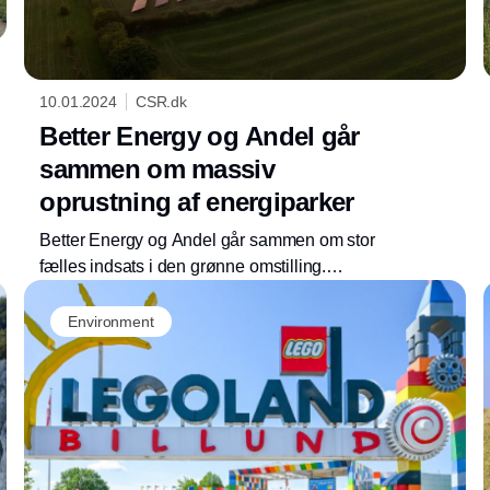
10.01.2024
CSR.dk
Better Energy og Andel går
sammen om massiv
oprustning af energiparker
Better Energy og Andel går sammen om stor
fælles indsats i den grønne omstilling.
Parterne vil nemlig sikre tilførsel af
Annonce
vedvarende energi gennem 15 nye
Environment
energiparker i Danmark.