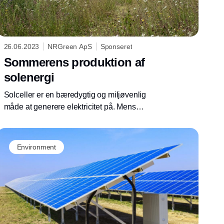
26.06.2023
NRGreen ApS
Sponseret
Sommerens produktion af
solenergi
Solceller er en bæredygtig og miljøvenlig
måde at generere elektricitet på. Mens
solceller er effektive året rundt, er det særligt
en fordel at have solceller installeret om
sommeren. Men hvordan påvirker sommeren
Environment
solcellernes energiproduktion?