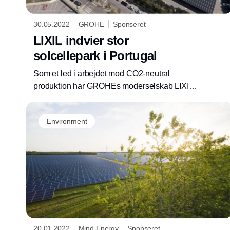
30.05.2022
GROHE
Sponseret
LIXIL indvier stor
solcellepark i Portugal
Som et led i arbejdet mod CO2-neutral
produktion har GROHEs moderselskab LIXIL
indviet et 1.500 kilowatt stort solcelleindlæg
ved fabrikken Albergaria i Portugal, der
Environment
producerer en række af GROHEs produkter.
20.01.2022
Mind Energy
Sponseret