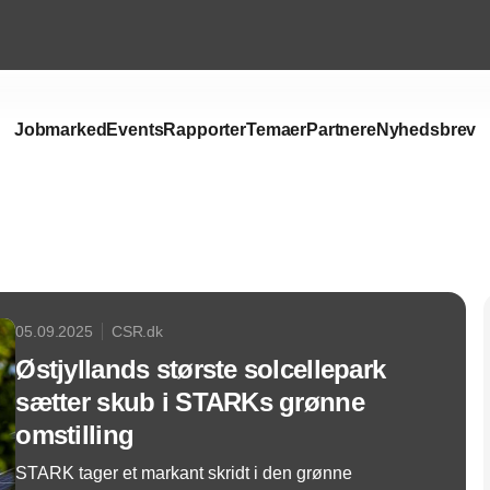
Jobmarked
Events
Rapporter
Temaer
Partnere
Nyhedsbrev
Annonce
05.09.2025
CSR.dk
Østjyllands største solcellepark
sætter skub i STARKs grønne
omstilling
STARK tager et markant skridt i den grønne