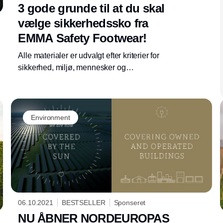
DANMARK A/S
3 gode grunde til at du skal
vælge sikkerhedssko fra
EMMA Safety Footwear!
Alle materialer er udvalgt efter kriterier for
sikkerhed, miljø, mennesker og
bæredygtighed. Alle materialer kan
genanvendes i ny produktion. Skoene er
produceret på fabrik, der drives af solpaneler.
Environment
06.10.2021
BESTSELLER
Sponseret
NU ÅBNER NORDEUROPAS