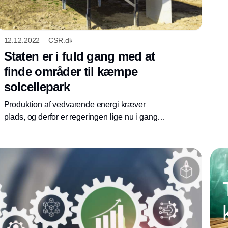
12.12.2022
CSR.dk
Staten er i fuld gang med at
finde områder til kæmpe
solcellepark
Produktion af vedvarende energi kræver
plads, og derfor er regeringen lige nu i gang
med at finde arealer til kommende parker med
solceller. Et muligt område er fem gange så
stort som Danmarks nuværende, største
solcellepark.