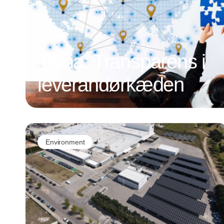
Tema: Transparens i
leverandørkæden
Environment