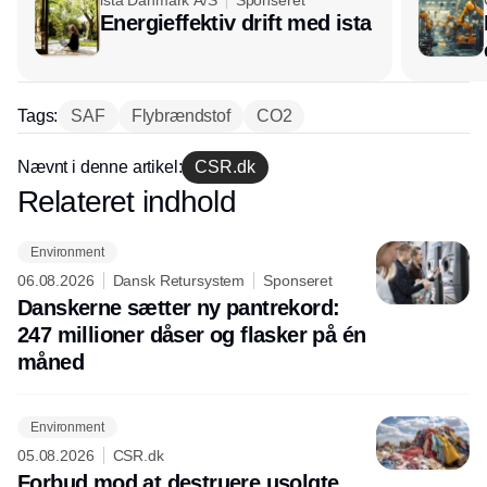
ista Danmark A/S
Sponseret
Energieffektiv drift med ista
Tags:
SAF
Flybrændstof
CO2
Nævnt i denne artikel:
CSR.dk
Relateret indhold
Annonce
Environment
06.08.2026
Dansk Retursystem
Sponseret
Danskerne sætter ny pantrekord:
247 millioner dåser og flasker på én
måned
Environment
05.08.2026
CSR.dk
Forbud mod at destruere usolgte