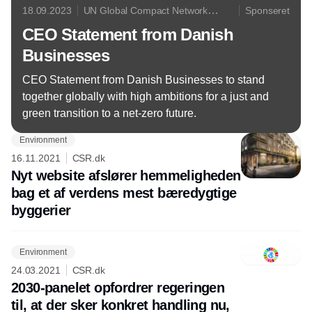
18.09.2023
UN Global Compact Network
Sponseret
Denmark
CEO Statement from Danish
Businesses
CEO Statement from Danish Businesses to stand
together globally with high ambitions for a just and
green transition to a net-zero future.
Environment
16.11.2021
CSR.dk
Nyt website afslører hemmeligheden
bag et af verdens mest bæredygtige
byggerier
Environment
24.03.2021
CSR.dk
2030-panelet opfordrer regeringen
til, at der sker konkret handling nu,