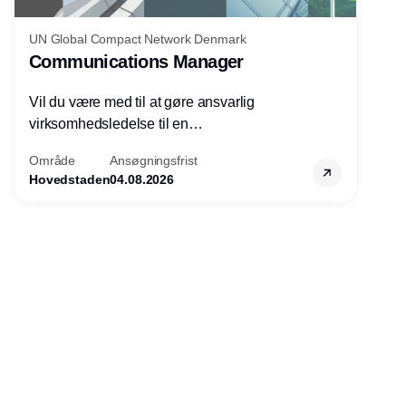
UN Global Compact Network Denmark
Communications Manager
Vil du være med til at gøre ansvarlig
virksomhedsledelse til en
konkurrencefordel for danske
Område
Ansøgningsfrist
virksomheder?
Hovedstaden
04.08.2026
Annonce
Udgiver
Horisont Gruppen a/s
Strandlodsvej 44
2300 København S