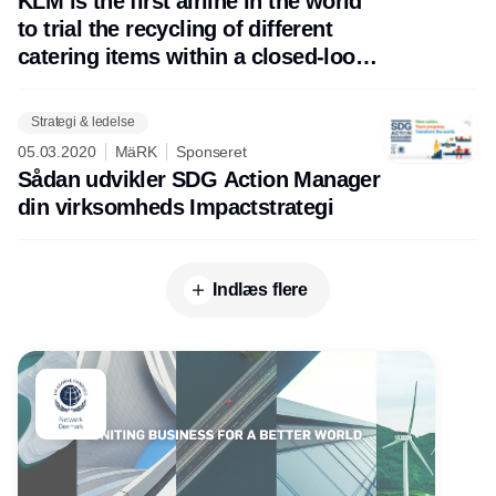
KLM is the first airline in the world
to trial the recycling of different
catering items within a closed-loop
system.
Strategi & ledelse
05.03.2020
MäRK
Sponseret
Sådan udvikler SDG Action Manager
din virksomheds Impactstrategi
Indlæs flere