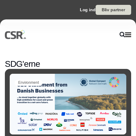
Log ind
Bliv partner
Annonce
SDG'erne
Environment