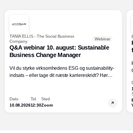
TANIA ELLIS - The Social Business
Webinar
Company
Q&A webinar 10. august: Sustainable
Business Change Manager
Vil du styrke virksomhedens ESG og sustainability-
indsats – eller tage dit næste karriereskridt? Hør
hvordan den praktiske SBCM-uddannelse med
certificering giver dig viden og handlekompetencer
inden for bæredygtig forretningsudvikling - så du
Dato
Tid
Sted
skaber værdi for både samfund og bundlinje.
10.08.2026
12:30
Zoom