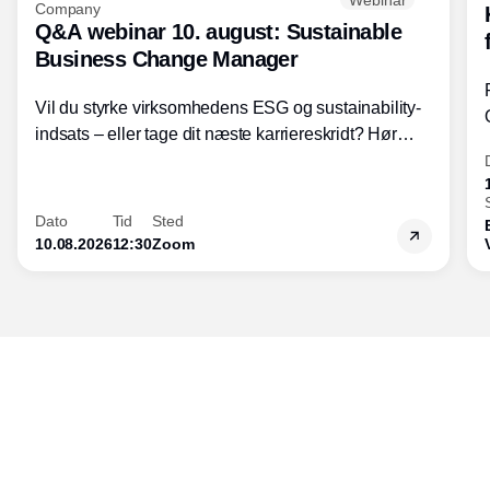
Company
Q&A webinar 10. august: Sustainable
Business Change Manager
Vil du styrke virksomhedens ESG og sustainability-
indsats – eller tage dit næste karriereskridt? Hør
hvordan den praktiske SBCM-uddannelse med
certificering giver dig viden og handlekompetencer
inden for bæredygtig forretningsudvikling - så du
Dato
Tid
Sted
skaber værdi for både samfund og bundlinje.
10.08.2026
12:30
Zoom
Udgiver