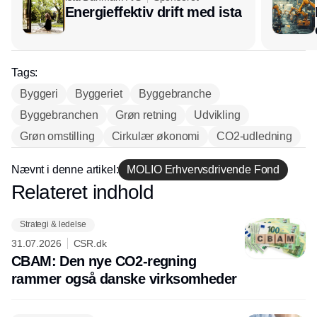
Energieffektiv drift med ista
Tags:
Byggeri
Byggeriet
Byggebranche
Byggebranchen
Grøn retning
Udvikling
Grøn omstilling
Cirkulær økonomi
CO2-udledning
Nævnt i denne artikel:
MOLIO Erhvervsdrivende Fond
Relateret indhold
Annonce
Strategi & ledelse
31.07.2026
CSR.dk
CBAM: Den nye CO2-regning
rammer også danske virksomheder