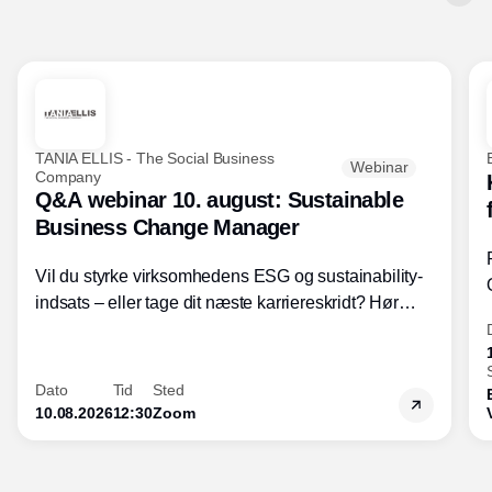
TANIA ELLIS - The Social Business
Webinar
Company
Q&A webinar 10. august: Sustainable
Business Change Manager
Vil du styrke virksomhedens ESG og sustainability-
indsats – eller tage dit næste karriereskridt? Hør
hvordan den praktiske SBCM-uddannelse med
certificering giver dig viden og handlekompetencer
inden for bæredygtig forretningsudvikling - så du
Dato
Tid
Sted
skaber værdi for både samfund og bundlinje.
10.08.2026
12:30
Zoom