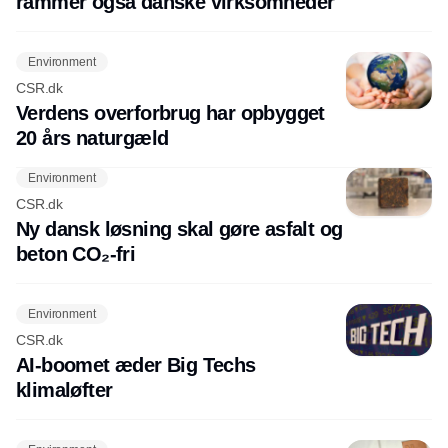
rammer også danske virksomheder
Environment
CSR.dk
Verdens overforbrug har opbygget
20 års naturgæld
Environment
CSR.dk
Ny dansk løsning skal gøre asfalt og
beton CO₂-fri
Environment
CSR.dk
AI-boomet æder Big Techs
klimaløfter