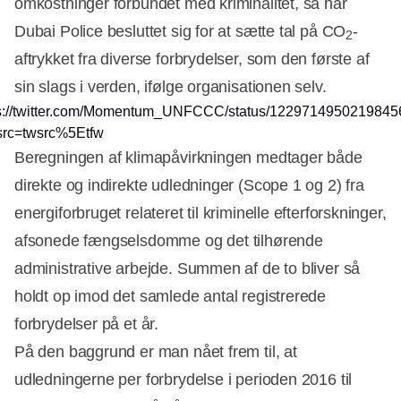
omkostninger forbundet med kriminalitet, så har
Dubai Police besluttet sig for at sætte tal på CO
-
2
aftrykket fra diverse forbrydelser, som den første af
sin slags i verden, ifølge organisationen selv.
ps://twitter.com/Momentum_UNFCCC/status/1229714950219845
src=twsrc%5Etfw
Beregningen af klimapåvirkningen medtager både
direkte og indirekte udledninger (Scope 1 og 2) fra
energiforbruget relateret til kriminelle efterforskninger,
afsonede fængselsdomme og det tilhørende
administrative arbejde. Summen af de to bliver så
holdt op imod det samlede antal registrerede
forbrydelser på et år.
På den baggrund er man nået frem til, at
udledningerne per forbrydelse i perioden 2016 til