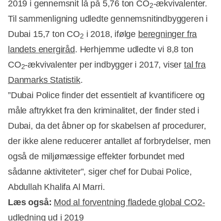
2019 i gennemsnit lå på 5,76 ton CO
-ækvivalenter.
2
Til sammenligning udledte gennemsnitindbyggeren i
Dubai 15,7 ton CO
i 2018, ifølge
beregninger fra
2
landets energiråd
. Herhjemme udledte vi 8,8 ton
CO
-ækvivalenter per indbygger i 2017, viser
tal fra
2
Danmarks Statistik
.
”Dubai Police finder det essentielt af kvantificere og
måle aftrykket fra den kriminalitet, der finder sted i
Dubai, da det åbner op for skabelsen af procedurer,
der ikke alene reducerer antallet af forbrydelser, men
også de miljømæssige effekter forbundet med
sådanne aktiviteter”, siger chef for Dubai Police,
Abdullah Khalifa Al Marri.
Læs også:
Mod al forventning fladede global CO2-
udledning ud i 2019