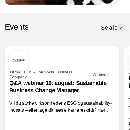
Events
Se alle
TANIA ELLIS - The Social Business
Webinar
Company
Q&A webinar 10. august: Sustainable
Business Change Manager
Vil du styrke virksomhedens ESG og sustainability-
indsats – eller tage dit næste karriereskridt? Hør
hvordan den praktiske SBCM-uddannelse med
certificering giver dig viden og handlekompetencer