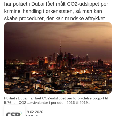
har politiet i Dubai fået målt CO2-udslippet per
kriminel handling i ørkenstaten, så man kan
skabe procedurer, der kan mindske aftrykket.
Politiet i Dubai har fået CO2-udslippet per forbrydelse opgjort til
5,76 ton CO2-ækvivalenter i perioden 2016 til 2019..
19.02.2020