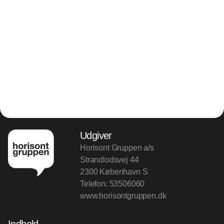
Udgiver
Horisont Gruppen a/s
Strandlodsvej 44
2300 København S
Telefon:
53506060
www.horisontgruppen.dk