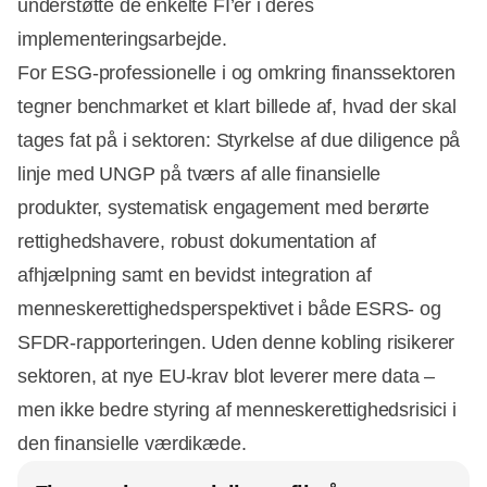
understøtte de enkelte FI’er i deres
implementeringsarbejde.
For ESG‑professionelle i og omkring finanssektoren
tegner benchmarket et klart billede af, hvad der skal
tages fat på i sektoren: Styrkelse af due diligence på
linje med UNGP på tværs af alle finansielle
produkter, systematisk engagement med berørte
rettighedshavere, robust dokumentation af
afhjælpning samt en bevidst integration af
menneskerettighedsperspektivet i både ESRS‑ og
SFDR‑rapporteringen. Uden denne kobling risikerer
sektoren, at nye EU‑krav blot leverer mere data –
men ikke bedre styring af menneskerettighedsrisici i
den finansielle værdikæde.