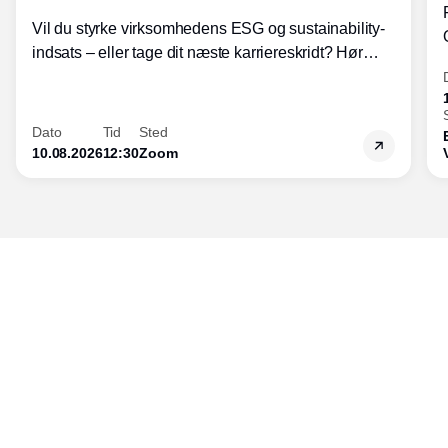
Vil du styrke virksomhedens ESG og sustainability-
indsats – eller tage dit næste karriereskridt? Hør
hvordan den praktiske SBCM-uddannelse med
certificering giver dig viden og handlekompetencer
inden for bæredygtig forretningsudvikling - så du
Dato
Tid
Sted
skaber værdi for både samfund og bundlinje.
10.08.2026
12:30
Zoom
Udgiver
Horisont Gruppen a/s
Strandlodsvej 44
2300 København S