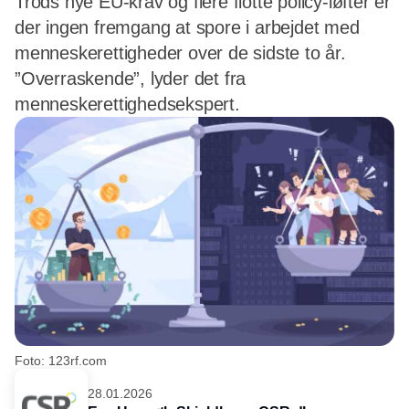
Trods nye EU‑krav og flere flotte policy‑løfter er
der ingen fremgang at spore i arbejdet med
menneskerettigheder over de sidste to år.
”Overraskende”, lyder det fra
menneskerettighedsekspert.
Foto: 123rf.com
28.01.2026