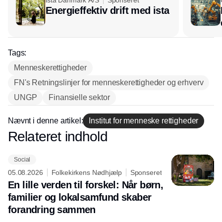
ista Danmark A/S
Sponseret
Energieffektiv drift med ista
Tags:
Menneskerettigheder
FN's Retningslinjer for menneskerettigheder og erhverv
UNGP
Finansielle sektor
Nævnt i denne artikel:
Institut for menneske rettigheder
Relateret indhold
Annonce
Social
05.08.2026
Folkekirkens Nødhjælp
Sponseret
En lille verden til forskel: Når børn,
familier og lokalsamfund skaber
forandring sammen