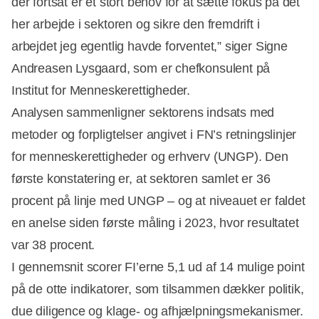
der fortsat er et stort behov for at sætte fokus på det
her arbejde i sektoren og sikre den fremdrift i
arbejdet jeg egentlig havde forventet,” siger Signe
Andreasen Lysgaard, som er chefkonsulent på
Institut for Menneskerettigheder.
Analysen sammenligner sektorens indsats med
metoder og forpligtelser angivet i FN’s retningslinjer
for menneskerettigheder og erhverv (UNGP). Den
Annonce
første konstatering er, at sektoren samlet er 36
procent på linje med UNGP – og at niveauet er faldet
en anelse siden første måling i 2023, hvor resultatet
var 38 procent.
I gennemsnit scorer FI’erne 5,1 ud af 14 mulige point
på de otte indikatorer, som tilsammen dækker politik,
due diligence og klage‑ og afhjælpningsmekanismer.