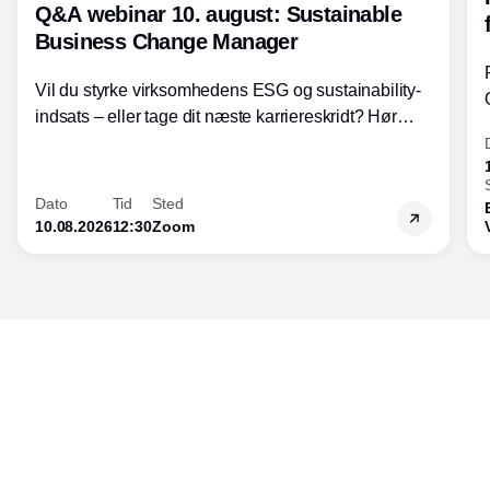
Q&A webinar 10. august: Sustainable
Business Change Manager
Vil du styrke virksomhedens ESG og sustainability-
indsats – eller tage dit næste karriereskridt? Hør
hvordan den praktiske SBCM-uddannelse med
certificering giver dig viden og handlekompetencer
inden for bæredygtig forretningsudvikling - så du
Dato
Tid
Sted
skaber værdi for både samfund og bundlinje.
10.08.2026
12:30
Zoom
Udgiver
Horisont Gruppen a/s