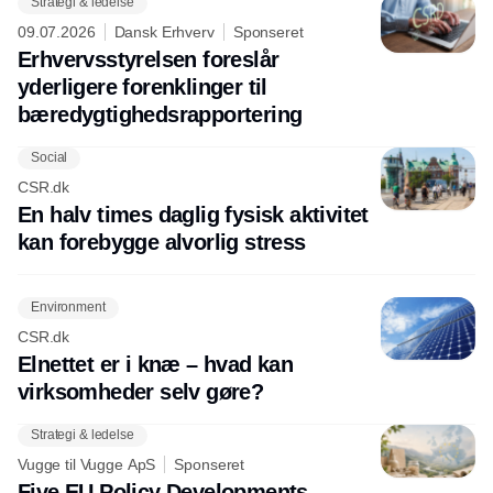
Strategi & ledelse
09.07.2026
Dansk Erhverv
Sponseret
Erhvervsstyrelsen foreslår
yderligere forenklinger til
bæredygtighedsrapportering
Social
CSR.dk
En halv times daglig fysisk aktivitet
kan forebygge alvorlig stress
Environment
CSR.dk
Elnettet er i knæ – hvad kan
virksomheder selv gøre?
Strategi & ledelse
Vugge til Vugge ApS
Sponseret
Five EU Policy Developments