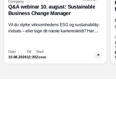
Company
Q&A webinar 10. august: Sustainable
Business Change Manager
Vil du styrke virksomhedens ESG og sustainability-
indsats – eller tage dit næste karriereskridt? Hør
hvordan den praktiske SBCM-uddannelse med
certificering giver dig viden og handlekompetencer
inden for bæredygtig forretningsudvikling - så du
Dato
Tid
Sted
skaber værdi for både samfund og bundlinje.
10.08.2026
12:30
Zoom
Udgiver