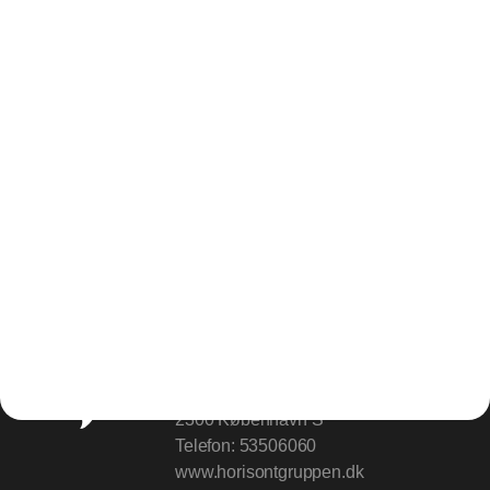
Udgiver
Horisont Gruppen a/s
Strandlodsvej 44
2300 København S
Telefon:
53506060
www.horisontgruppen.dk