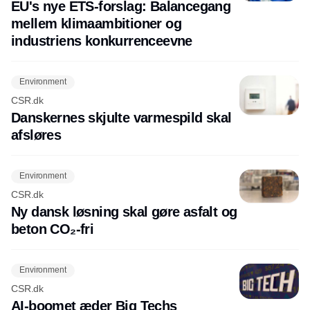
EU's nye ETS-forslag: Balancegang
mellem klimaambitioner og
industriens konkurrenceevne
Environment
CSR.dk
Danskernes skjulte varmespild skal
afsløres
Environment
CSR.dk
Ny dansk løsning skal gøre asfalt og
beton CO₂-fri
Environment
CSR.dk
AI-boomet æder Big Techs