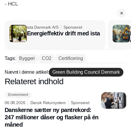
- HCL
ista Danmark A/S
Sponseret
Energieffektiv drift med ista
Tags:
Byggeri
CO2
Certificering
Nævnt i denne artikel:
Green Building Council Denmark
Relateret indhold
Annonce
Environment
06.08.2026
Dansk Retursystem
Sponseret
Danskerne sætter ny pantrekord:
247 millioner dåser og flasker på én
måned