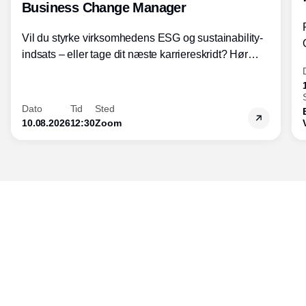
Business Change Manager
Vil du styrke virksomhedens ESG og sustainability-
indsats – eller tage dit næste karriereskridt? Hør
hvordan den praktiske SBCM-uddannelse med
certificering giver dig viden og handlekompetencer
inden for bæredygtig forretningsudvikling - så du
Dato
Tid
Sted
skaber værdi for både samfund og bundlinje.
10.08.2026
12:30
Zoom