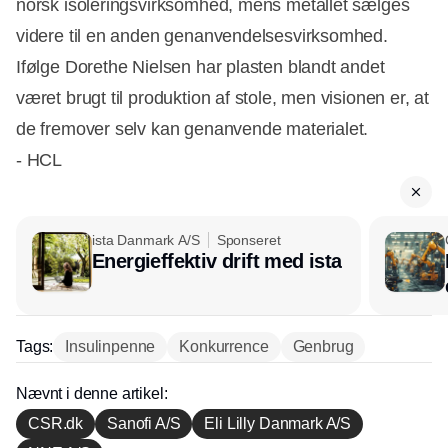
norsk isoleringsvirksomhed, mens metallet sælges
videre til en anden genanvendelsesvirksomhed.
Ifølge Dorethe Nielsen har plasten blandt andet
været brugt til produktion af stole, men visionen er, at
de fremover selv kan genanvende materialet.
- HCL
ista Danmark A/S
Sponseret
Energieffektiv drift med ista
Tags:
Insulinpenne
Konkurrence
Genbrug
Nævnt i denne artikel:
CSR.dk
Sanofi A/S
Eli Lilly Danmark A/S