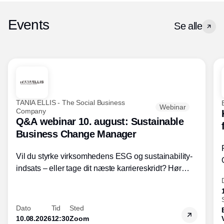
Events
Se alle
TANIA ELLIS - The Social Business
Webinar
Company
Q&A webinar 10. august: Sustainable
Business Change Manager
Vil du styrke virksomhedens ESG og sustainability-
indsats – eller tage dit næste karriereskridt? Hør
hvordan den praktiske SBCM-uddannelse med
certificering giver dig viden og handlekompetencer
inden for bæredygtig forretningsudvikling - så du
Dato
Tid
Sted
skaber værdi for både samfund og bundlinje.
10.08.2026
12:30
Zoom