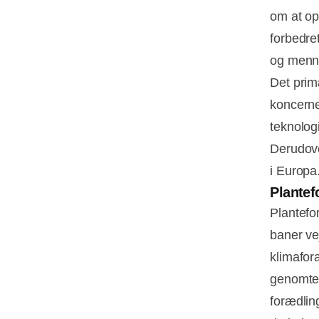
om at op
forbedre
og menn
Det prim
koncerne
teknolog
Derudove
i Europa
Plantef
Plantefo
baner ve
klimafor
genomtek
forædlin