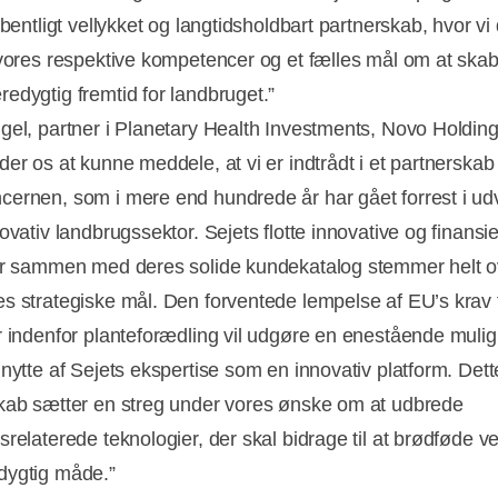
åbentligt vellykket og langtidsholdbart partnerskab, hvor vi
 vores respektive kompetencer og et fælles mål om at ska
edygtig fremtid for landbruget.”
gel, partner i Planetary Health Investments, Novo Holdin
der os at kunne meddele, at vi er indtrådt i et partnerska
ernen, som i mere end hundrede år har gået forrest i udv
ovativ landbrugssektor. Sejets flotte innovative og finansie
er sammen med deres solide kundekatalog stemmer helt 
s strategiske mål. Den forventede lempelse af EU’s krav t
r indenfor planteforædling vil udgøre en enestående mulig
 nytte af Sejets ekspertise som en innovativ platform. Dett
kab sætter en streg under vores ønske om at udbrede
srelaterede teknologier, der skal bidrage til at brødføde v
dygtig måde.”