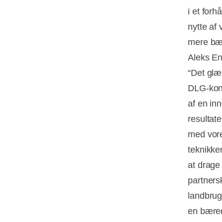
i et forh
nytte af
mere bær
Aleks En
“Det glæ
DLG-konc
af en inn
resultat
med vore
teknikke
at drage
partners
landbrug
en bære