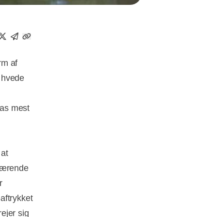
rm af
. hvede
pas mest
 at
uværende
r
aftrykket
rejer sig