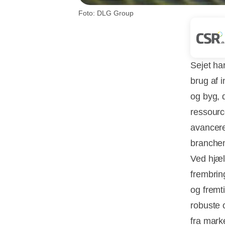
Foto: DLG Group
Sejet har
brug af i
og byg, 
ressourc
avancere
branchen
Ved hjæl
frembrin
og fremt
robuste 
fra marke