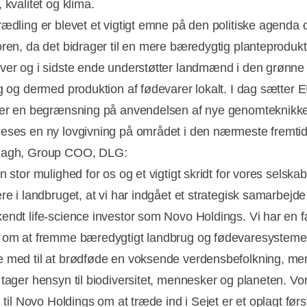
 kvalitet og klima.
rædling er blevet et vigtigt emne på den politiske agenda o
oren, da det bidrager til en mere bæredygtig planteprodukt
ver og i sidste ende understøtter landmænd i den grønne
ng og dermed produktion af fødevarer lokalt. I dag sætter 
ver en begrænsning på anvendelsen af nye genomteknikk
eses en ny lovgivning på området i den nærmeste fremti
Pagh, Group COO, DLG:
n stor mulighed for os og et vigtigt skridt for vores selska
ere i landbruget, at vi har indgået et strategisk samarbej
endt life-science investor som Novo Holdings. Vi har en f
 om at fremme bæredygtigt landbrug og fødevaresystemer
 med til at brødføde en voksende verdensbefolkning, men
 tager hensyn til biodiversitet, mennesker og planeten. Vo
n til Novo Holdings om at træde ind i Sejet er et oplagt førs