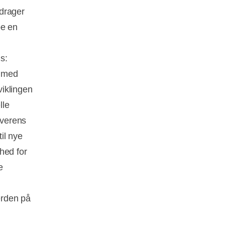
 drager
be en
gs:
b med
iklingen
lle
overens
il nye
hed for
e
erden på