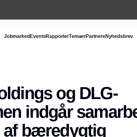
Jobmarked
Events
Rapporter
Temaer
Partnere
Nyhedsbrev
Annonce
oldings og DLG-
nen indgår samarb
af bæredygtig