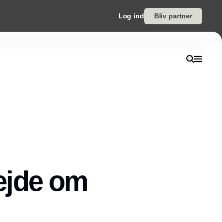
Log ind
Bliv partner
ejde om