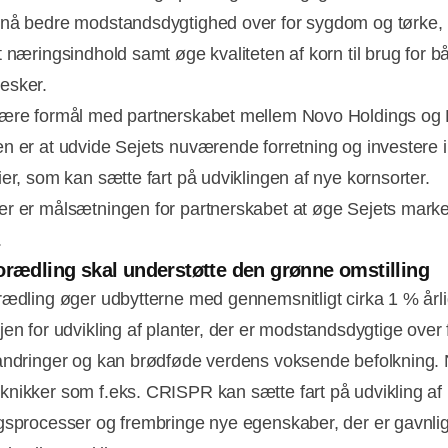
nå bedre modstandsdygtighed over for sygdom og tørke,
t næringsindhold samt øge kvaliteten af korn til brug for b
esker.
ære formål med partnerskabet mellem Novo Holdings og
n er at udvide Sejets nuværende forretning og investere 
ier, som kan sætte fart på udviklingen af nye kornsorter.
Annonce
r er målsætningen for partnerskabet at øge Sejets mark
.
orædling skal understøtte den grønne omstilling
rædling øger udbytterne med gennemsnitligt cirka 1 % årli
jen for udvikling af planter, der er modstandsdygtige over 
andringer og kan brødføde verdens voksende befolkning.
nikker som f.eks. CRISPR kan sætte fart på udvikling af
gsprocesser og frembringe nye egenskaber, der er gavnlig