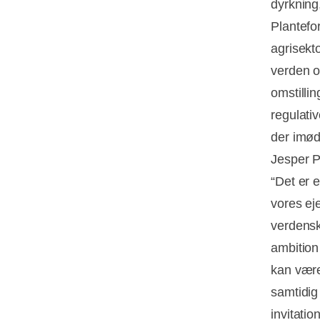
dyrkning,
Plantefo
agrisekt
verden o
omstilli
regulati
der imød
Jesper 
“Det er e
vores ej
verdensk
ambition
kan være
samtidig
invitatio