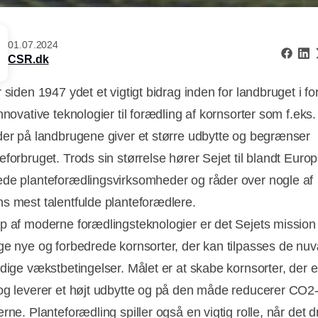
01.07.2024
CSR.dk
 siden 1947 ydet et vigtigt bidrag inden for landbruget i fo
nnovative teknologier til forædling af kornsorter som f.eks
der på landbrugene giver et større udbytte og begrænser
eforbruget. Trods sin størrelse hører Sejet til blandt Euro
de planteforædlingsvirksomheder og råder over nogle af
s mest talentfulde planteforædlere.
p af moderne forædlingsteknologier er det Sejets mission
ge nye og forbedrede kornsorter, der kan tilpasses de n
idige vækstbetingelser. Målet er at skabe kornsorter, der e
og leverer et højt udbytte og på den måde reducerer CO2-
rne. Planteforædling spiller også en vigtig rolle, når det d