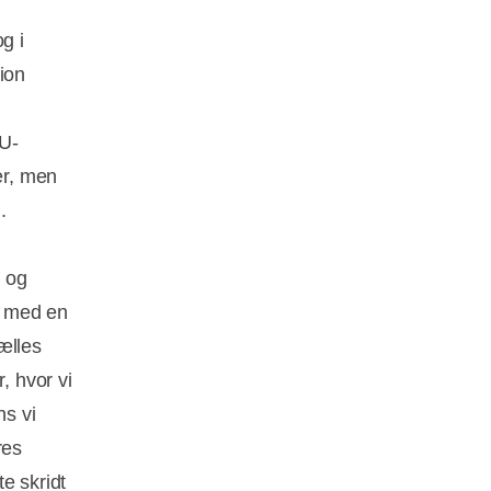
g i
ion
EU-
er, men
d.
b og
de med en
ælles
, hvor vi
s vi
res
te skridt