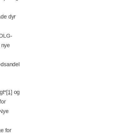
åde dyr
 DLG-
i nye
edsandel
gt*
[1]
og
for
 Nye
e for