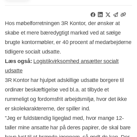
Hos møbelforretningen 3R Kontor, der ønsker at
skabe et mere bæredygtigt marked ved at sælge
brugte kontormøbler, er 40 procent af medarbejderne
tidligere socialt udsatte.
Læs også:
Logistikvirksomhed ansætter socialt
udsatte
3R Kontor har hjulpet adskillige udsatte borgere til
ordinær beskæftigelse ved bl.a. at tilbyde et
rummeligt og fordomsfrit arbejdsmiljø, hvor det ikke
Annonce
er skolekaraktererne, der spiller ind.
”Jeg er fuldstændig ligeglad med, hvor mange 12-
taller mine ansatte har på deres papirer, de skal bare
have lyst til at brænde igennem, så godt de kan. Der