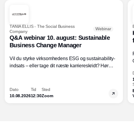
TANIA ELLIS - The Social Business
Webinar
Company
Q&A webinar 10. august: Sustainable
Business Change Manager
Vil du styrke virksomhedens ESG og sustainability-
indsats – eller tage dit næste karriereskridt? Hør
hvordan den praktiske SBCM-uddannelse med
certificering giver dig viden og handlekompetencer
inden for bæredygtig forretningsudvikling - så du
Dato
Tid
Sted
skaber værdi for både samfund og bundlinje.
10.08.2026
12:30
Zoom