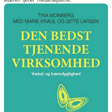
lederen 'tjener' medarbejderne.