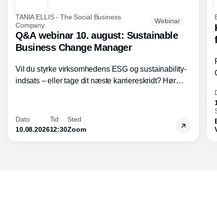
TANIA ELLIS - The Social Business
Webinar
Company
Q&A webinar 10. august: Sustainable
Business Change Manager
Vil du styrke virksomhedens ESG og sustainability-
indsats – eller tage dit næste karriereskridt? Hør
hvordan den praktiske SBCM-uddannelse med
certificering giver dig viden og handlekompetencer
inden for bæredygtig forretningsudvikling - så du
Dato
Tid
Sted
skaber værdi for både samfund og bundlinje.
10.08.2026
12:30
Zoom