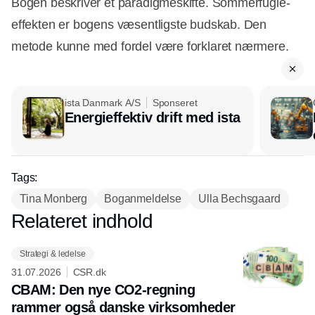
Bogen beskriver et paradigmeskifte. Sommerfugle-
effekten er bogens væsentligste budskab. Den
metode kunne med fordel være forklaret nærmere.
ista Danmark A/S
Sponseret
Energieffektiv drift med ista
Tags:
Tina Monberg
Boganmeldelse
Ulla Bechsgaard
Relateret indhold
Annonce
Strategi & ledelse
31.07.2026
CSR.dk
CBAM: Den nye CO2-regning
rammer også danske virksomheder