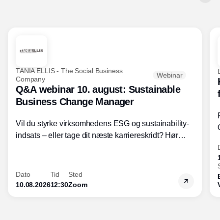
TANIA ELLIS - The Social Business
Webinar
Company
Q&A webinar 10. august: Sustainable
Business Change Manager
Vil du styrke virksomhedens ESG og sustainability-
indsats – eller tage dit næste karriereskridt? Hør
hvordan den praktiske SBCM-uddannelse med
certificering giver dig viden og handlekompetencer
inden for bæredygtig forretningsudvikling - så du
Dato
Tid
Sted
skaber værdi for både samfund og bundlinje.
10.08.2026
12:30
Zoom