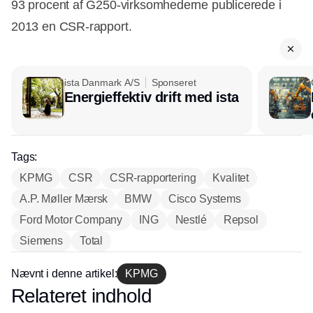
93 procent af G250-virksomhederne publicerede i
2013 en CSR-rapport.
ista Danmark A/S
Sponseret
Energieffektiv drift med ista
Tags:
KPMG
CSR
CSR-rapportering
Kvalitet
A.P. Møller Mærsk
BMW
Cisco Systems
Ford Motor Company
ING
Nestlé
Repsol
Siemens
Total
Nævnt i denne artikel:
KPMG
Relateret indhold
Annonce