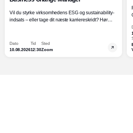
Vil du styrke virksomhedens ESG og sustainability-
indsats – eller tage dit næste karriereskridt? Hør
hvordan den praktiske SBCM-uddannelse med
certificering giver dig viden og handlekompetencer
inden for bæredygtig forretningsudvikling - så du
Dato
Tid
Sted
skaber værdi for både samfund og bundlinje.
10.08.2026
12:30
Zoom
Udgiver
Horisont Gruppen a/s
Strandlodsvej 44
2300 København S