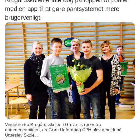
Krogårdskolen endte dog på toppen af podiet
med en app til at gøre pantsystemet mere
brugervenligt.
Vinderne fra Krogårdsskolen i Greve fik roser fra
dommerkomiteen, da Grøn Udfordring CPH blev afholdt på
Utterslev Skole. .