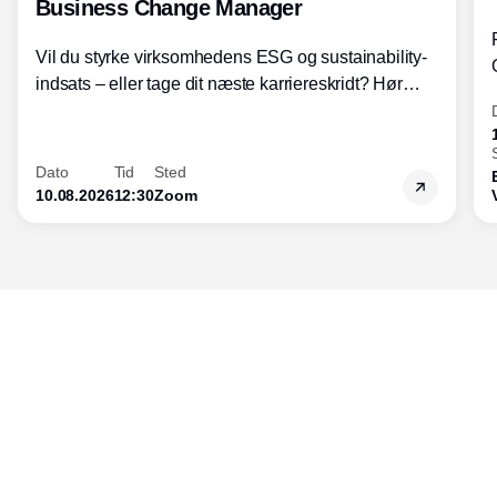
Business Change Manager
Vil du styrke virksomhedens ESG og sustainability-
indsats – eller tage dit næste karriereskridt? Hør
hvordan den praktiske SBCM-uddannelse med
certificering giver dig viden og handlekompetencer
inden for bæredygtig forretningsudvikling - så du
Dato
Tid
Sted
skaber værdi for både samfund og bundlinje.
10.08.2026
12:30
Zoom
Udgiver
Horisont Gruppen a/s
Strandlodsvej 44