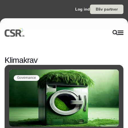
Log ind
Bliv partner
Annonce
Klimakrav
Governance