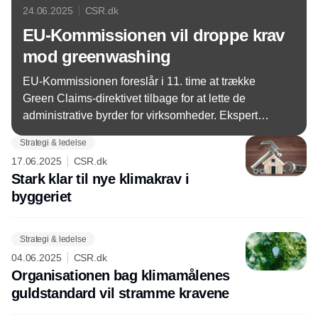
24.06.2025
CSR.dk
EU-Kommissionen vil droppe krav
mod greenwashing
EU-Kommissionen foreslår i 11. time at trække
Green Claims-direktivet tilbage for at lette de
administrative byrder for virksomheder. Ekspert
kalder det et tilbageslag i kampen mod
Strategi & ledelse
greenwashing.
17.06.2025
CSR.dk
Stark klar til nye klimakrav i
byggeriet
Strategi & ledelse
04.06.2025
CSR.dk
Organisationen bag klimamålenes
guldstandard vil stramme kravene