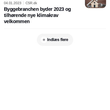
04.01.2023
CSR.dk
Byggebranchen byder 2023 og
tilhørende nye klimakrav
velkommen
Indlæs flere
Annonce
Udgiver
Horisont Gruppen a/s
Strandlodsvej 44
2300 København S
Telefon:
53506060
www.horisontgruppen.dk