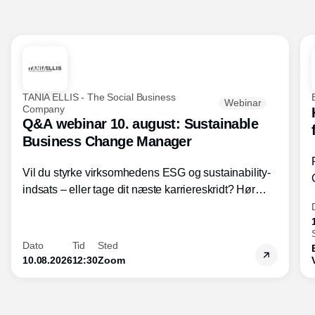
TANIA ELLIS - The Social Business
Webinar
Company
Q&A webinar 10. august: Sustainable
Business Change Manager
Vil du styrke virksomhedens ESG og sustainability-
indsats – eller tage dit næste karriereskridt? Hør
hvordan den praktiske SBCM-uddannelse med
certificering giver dig viden og handlekompetencer
inden for bæredygtig forretningsudvikling - så du
Dato
Tid
Sted
skaber værdi for både samfund og bundlinje.
10.08.2026
12:30
Zoom