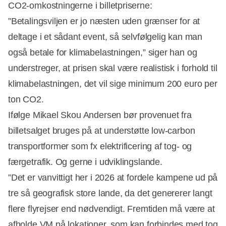
CO2-omkostningerne i billetpriserne:
”Betalingsviljen er jo næsten uden grænser for at
deltage i et sådant event, så selvfølgelig kan man
også betale for klimabelastningen,” siger han og
understreger, at prisen skal være realistisk i forhold til
klimabelastningen, det vil sige minimum 200 euro per
ton CO2.
Ifølge Mikael Skou Andersen bør provenuet fra
billetsalget bruges på at understøtte low-carbon
transportformer som fx elektrificering af tog- og
Annonce
færgetrafik. Og gerne i udviklingslande.
”Det er vanvittigt her i 2026 at fordele kampene ud på
tre så geografisk store lande, da det genererer langt
flere flyrejser end nødvendigt. Fremtiden må være at
afholde VM på lokationer, som kan forbindes med tog