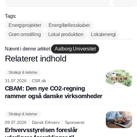
Tags:
Energiprojekter
Energifællesskaber
Grøn omstilling
Lokal produktion
Lokalenergi
Nævnt i denne artikel:
Aalborg Universitet
Relateret indhold
Annonce
Strategi & ledelse
31.07.2026
CSR.dk
CBAM: Den nye CO2-regning
rammer også danske virksomheder
Strategi & ledelse
09.07.2026
Dansk Erhverv
Sponseret
Erhvervsstyrelsen foreslår