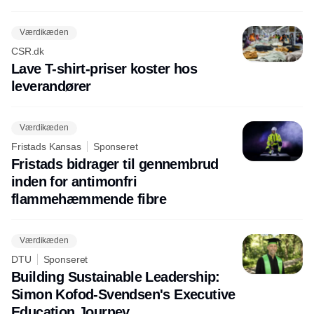
Værdikæden
CSR.dk
Lave T-shirt-priser koster hos
leverandører
Værdikæden
Fristads Kansas
Sponseret
Fristads bidrager til gennembrud
inden for antimonfri
flammehæmmende fibre
Værdikæden
DTU
Sponseret
Building Sustainable Leadership:
Simon Kofod-Svendsen's Executive
Education Journey