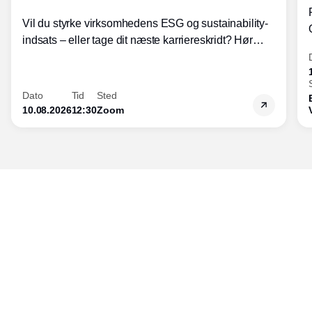
Vil du styrke virksomhedens ESG og sustainability-
indsats – eller tage dit næste karriereskridt? Hør
hvordan den praktiske SBCM-uddannelse med
certificering giver dig viden og handlekompetencer
inden for bæredygtig forretningsudvikling - så du
Dato
Tid
Sted
skaber værdi for både samfund og bundlinje.
10.08.2026
12:30
Zoom
Udgiver
Horisont Gruppen a/s
Strandlodsvej 44
2300 København S